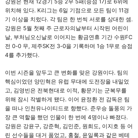
강원은 현재 12경기 5승 2무 5패(승점 17)로 6위에
위치해 있다. K리그는 6일 기점으로 모든 팀이 11경
기 이상을 치렀다. 각 팀은 한 번씩 서로를 상대한 셈.
강원은 5월 첫째 주 근로자의날부터 시작된 어린이
날, 부처님오신날로 이어지는 황금연휴 기간 수원FC
전 0-0 무, 제주SK전 3-0을 기록하며 1승 1무로 승점
4를 추가했다.
이번 시즌을 앞두고 큰 변화를 맞은 강원이다. 팀의
핵심이었던 양민혁은 유럽 무대에 도전장을 내밀었
고, 김영빈은 전북현대로 이적, 황문기는 군복무를
위해 잠시 작별하게 됐다. 이어 윤정환 전 감독은 팀
을 떠나 인천유나이티드로 향했다. 준우승 돌풍의 가
장 큰 역할을 했던 인물이 한 번에 4명이나 빠졌다.
강원은 강윤구, 강준혁, 김민준, 원희도, 이지호 등 어
린 선수들을 대거 품었고, 홍철, 윤일록과 같은 베테