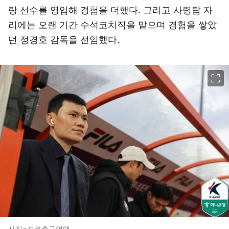
랑 선수를 영입해 경험을 더했다. 그리고 사령탑 자
리에는 오랜 기간 수석코치직을 맡으며 경험을 쌓았
던 정경호 감독을 선임했다.
이미지 크게 보기
사진=프로축구연맹