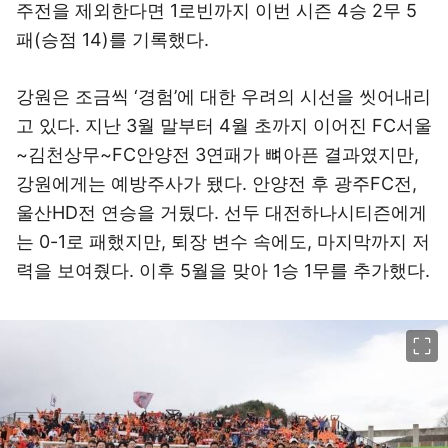
주전을 제외한다면 1로빈까지 이번 시즌 4승 2무 5
패(승점 14)를 기록했다.
강원은 조금씩 ‘경험’에 대한 우려의 시선을 씻어내리
고 있다. 지난 3월 말부터 4월 초까지 이어진 FC서울
~김천상무~FC안양전 3연패가 뼈아픈 결과였지만,
강원에게는 예방주사가 됐다. 안양전 후 광주FC전,
울산HD전 연승을 거뒀다. 선두 대전하나시티즌에게
는 0-1로 패했지만, 퇴장 변수 속에도, 마지막까지 저
력을 보여줬다. 이후 5월을 맞아 1승 1무를 추가했다.
이미지 크게 보기