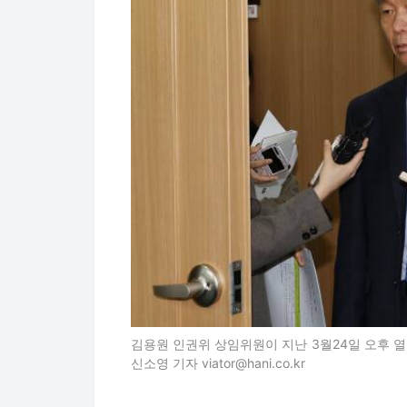
김용원 인권위 상임위원이 지난 3월24일 오후 
신소영 기자 viator@hani.co.kr