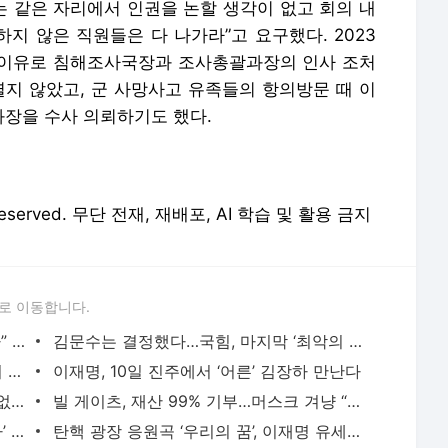
 Reserved. 무단 전재, 재배포, AI 학습 및 활용 금지
로 이동합니다.
[속보] 김문수 “강제 단일화 응할 수 없다” 발언 뒤 의총 퇴장
김문수는 결정했다…국힘, 마지막 ‘최악의 수’ 둘까 [뉴스뷰리핑]
‘조희대 리스크’ 파문…전국 법관대표회의 열린다
이재명, 10일 진주에서 ‘어른’ 김장하 만난다
‘국힘 탈당’ 김상욱 “민주당 거부할 이유 없어져”
빌 게이츠, 재산 99% 기부…머스크 겨냥 “가난한 아이들 죽여”
새 교황 레오 14세 ‘트럼프 반이민 틀렸다’ 과거 SNS 조명
탄핵 광장 응원곡 ‘우리의 꿈’, 이재명 유세장서 울려퍼진다
경찰, 10일 트랙터 상경 시위 불허…또 남태령 대치하나
새 교황 레오 14세, 미국 출신으로 페루 빈민가 20년 헌신
서비스 약관/정책