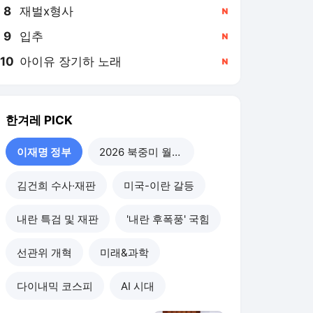
8
재벌x형사
,신규
9
입추
,신규
10
아이유 장기하 노래
,신규
한겨레
PICK
이재명 정부
2026 북중미 월드컵
김건희 수사·재판
미국-이란 갈등
내란 특검 및 재판
'내란 후폭풍' 국힘
선관위 개혁
미래&과학
다이내믹 코스피
AI 시대