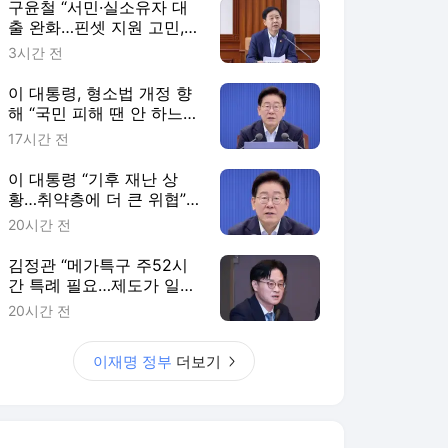
구윤철 “서민·실소유자 대
출 완화…핀셋 지원 고민,
조만간 대책”
3시간 전
이 대통령, 형소법 개정 향
해 “국민 피해 땐 안 하느니
못 해”
17시간 전
이 대통령 “기후 재난 상
황…취약층에 더 큰 위협”
보호책 강화 지시
20시간 전
김정관 “메가특구 주52시
간 특례 필요…제도가 일할
의지 꺾어선 안 돼”
20시간 전
이재명 정부
더보기