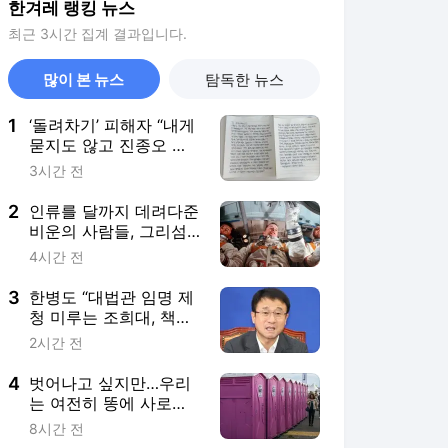
한겨레 랭킹 뉴스
최근 3시간 집계 결과입니다.
많이 본 뉴스
탐독한 뉴스
1
‘돌려차기’ 피해자 “내게
묻지도 않고 진종오 징
계? 또 소외”
3시간 전
2
인류를 달까지 데려다준
비운의 사람들, 그리섬·
화이트·채피
4시간 전
3
한병도 “대법관 임명 제
청 미루는 조희대, 책무
방기…지켜보겠다”
2시간 전
4
벗어나고 싶지만…우리
는 여전히 똥에 사로잡
혀 있다 [.txt]
8시간 전