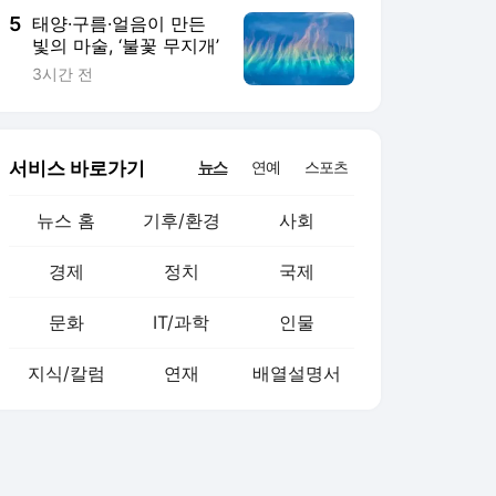
5
태양·구름·얼음이 만든
빛의 마술, ‘불꽃 무지개’
3시간 전
서비스 바로가기
뉴스
연예
스포츠
뉴스 홈
기후/환경
사회
경제
정치
국제
문화
IT/과학
인물
지식/칼럼
연재
배열설명서