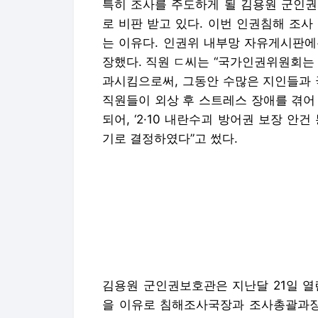
특히 조사를 주도하게 될 김용원 군인권
로 비판 받고 있다. 이번 인권침해 조
는 이유다. 인권위 내부망 자유게시판에
장했다. 직원 ㄷ씨는 “국가인권위원회는 
과시킴으로써, 그동안 수많은 지인들과
직원들이 외상 후 스트레스 장애를 겪어
되어, ‘2·10 내란수괴 방어권 보장 안
기로 결정하였다”고 썼다.
김용원 군인권보호관은 지난달 21일 열
을 이유로 침해조사국장과 조사총괄과장의
권소위에서는 “집단행동을 한 직원들과는
용 외부 유출을 막겠다”며 “안건을 제출
년에는 자신의 조치를 따르지 않는다는
를 요구하며 침해1소위 회의를 넉달간 
들을 도왔다는 혐의를 씌워 군인권총괄과