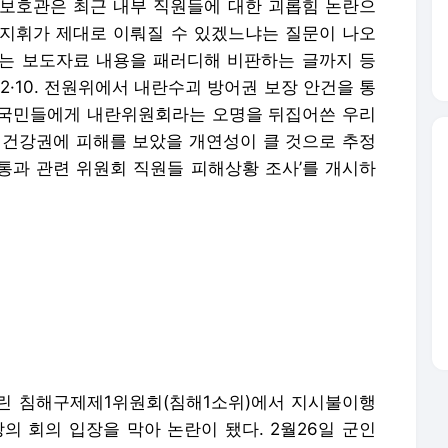
보호관은 최근 내부 직원들에 대한 괴롭힘 논란으
사 지휘가 제대로 이뤄질 수 있겠느냐는 질문이 나오
는 보도자료 내용을 패러디해 비판하는 글까지 등
2·10. 전원위에서 내란수괴 방어권 보장 안건을 통
 국민들에게 내란위원회라는 오명을 뒤집어쓴 우리
 건강권에 피해를 보았을 개연성이 클 것으로 추정
건 통과 관련 위원회 직원들 피해상황 조사’를 개시하
린 침해구제제1위원회(침해1소위)에서 지시불이행
 회의 입장을 막아 논란이 됐다. 2월26일 군인
 같은 자리에서 인권을 논할 생각이 없고 회의 내
하지 않은 직원들은 다 나가라”고 요구했다. 2023
 이유로 침해조사국장과 조사총괄과장의 인사 조처
열지 않았고, 군 사망사고 유족들의 항의방문 때 이
장을 수사 의뢰하기도 했다.