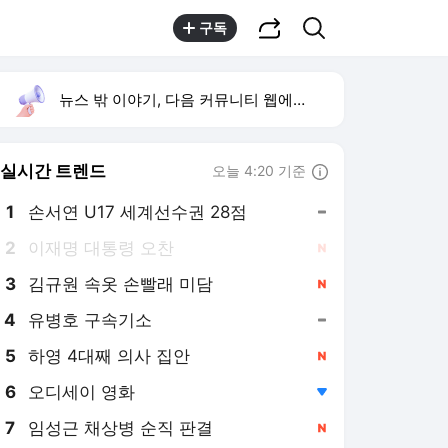
공유하기
검색
구독
뉴스 밖 이야기, 다음 커뮤니티 웹에서 보기
실시간 트렌드
오늘 4:20 기준
툴팁보기
1
손서연 U17 세계선수권 28점
,유지
2
이재명 대통령 오찬
,신규
3
김규원 속옷 손빨래 미담
,신규
4
유병호 구속기소
,유지
5
하영 4대째 의사 집안
,신규
6
오디세이 영화
,하락
7
임성근 채상병 순직 판결
,신규