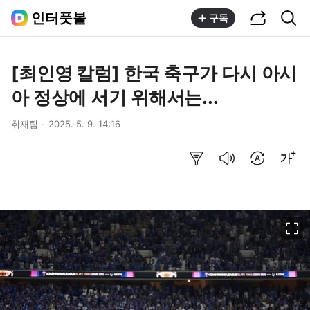
공유하기
통합검색
인터풋볼
구독
[최인영 칼럼] 한국 축구가 다시 아시
아 정상에 서기 위해서는...
취재팀
2025. 5. 9. 14:16
요약보기
음성으로 듣기
번역 설정
글씨크기 조절하기
이미지 크게 보기