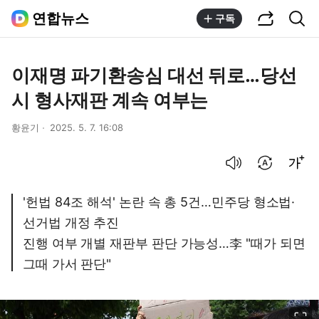
공유하기
통합검색
연합뉴스
구독
이재명 파기환송심 대선 뒤로…당선
시 형사재판 계속 여부는
황윤기
2025. 5. 7. 16:08
음성으로 듣기
번역 설정
글씨크기 조절하기
'헌법 84조 해석' 논란 속 총 5건…민주당 형소법·
선거법 개정 추진
진행 여부 개별 재판부 판단 가능성…李 "때가 되면
그때 가서 판단"
이미지 크게 보기