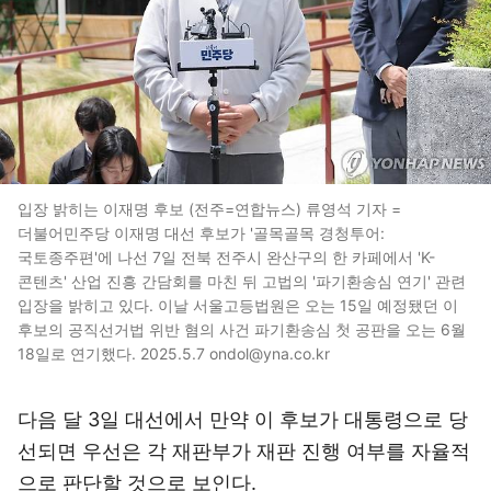
입장 밝히는 이재명 후보 (전주=연합뉴스) 류영석 기자 =
더불어민주당 이재명 대선 후보가 '골목골목 경청투어:
국토종주편'에 나선 7일 전북 전주시 완산구의 한 카페에서 'K-
콘텐츠' 산업 진흥 간담회를 마친 뒤 고법의 '파기환송심 연기' 관련
입장을 밝히고 있다. 이날 서울고등법원은 오는 15일 예정됐던 이
후보의 공직선거법 위반 혐의 사건 파기환송심 첫 공판을 오는 6월
18일로 연기했다. 2025.5.7 ondol@yna.co.kr
다음 달 3일 대선에서 만약 이 후보가 대통령으로 당
선되면 우선은 각 재판부가 재판 진행 여부를 자율적
으로 판단할 것으로 보인다.