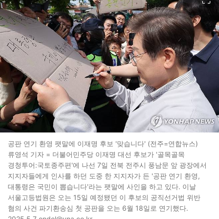
공판 연기 환영 팻말에 이재명 후보 '맞습니다' (전주=연합뉴스)
류영석 기자 = 더불어민주당 이재명 대선 후보가 '골목골목
경청투어:국토종주편'에 나선 7일 전북 전주시 풍남문 앞 광장에서
지지자들에게 인사를 하던 도중 한 지지자가 든 '공판 연기 환영,
대통령은 국민이 뽑습니다'라는 팻말에 사인을 하고 있다. 이날
서울고등법원은 오는 15일 예정됐던 이 후보의 공직선거법 위반
혐의 사건 파기환송심 첫 공판을 오는 6월 18일로 연기했다.
2025.5.7 ondol@yna.co.kr