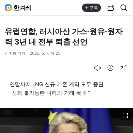
공유하기
통합검색
한겨레
구독
유럽연합, 러시아산 가스·원유·원자
력 3년 내 전부 퇴출 선언
김미향 기자
2025. 5. 7. 14:25
음성으로 듣기
번역 설정
글씨크기 조절하기
연말까지 LNG 신규·기존 계약 모두 중단
“신뢰 불가능한 나라와 거래 못 해”
이미지 크게 보기