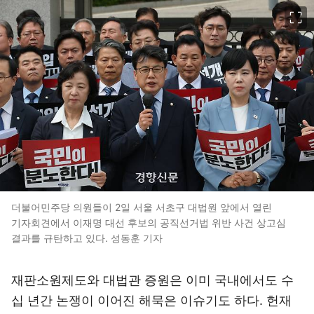
이미지 크게 보기
더불어민주당 의원들이 2일 서울 서초구 대법원 앞에서 열린
기자회견에서 이재명 대선 후보의 공직선거법 위반 사건 상고심
결과를 규탄하고 있다. 성동훈 기자
재판소원제도와 대법관 증원은 이미 국내에서도 수
십 년간 논쟁이 이어진 해묵은 이슈기도 하다. 헌재