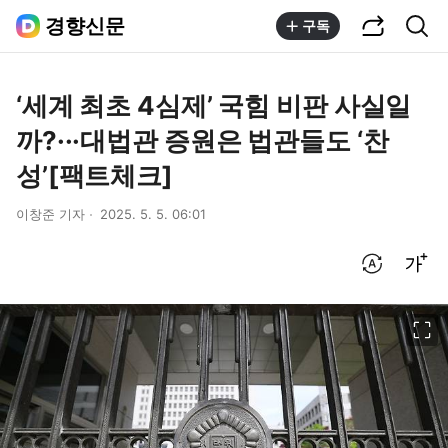
공유하기
통합검색
경향신문
구독
‘세계 최초 4심제’ 국힘 비판 사실일
까?···대법관 증원은 법관들도 ‘찬
성’[팩트체크]
이창준 기자
2025. 5. 5. 06:01
번역 설정
글씨크기 조절하기
이미지 크게 보기