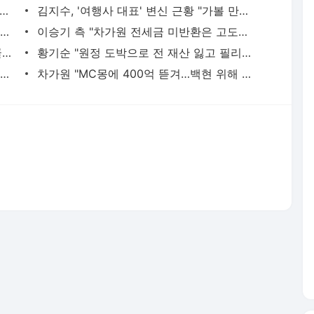
협회, 15년 전 심판 성 접대 파문에 "현재는 내부 지침 준수"
김지수, '여행사 대표' 변신 근황 "가볼 만하니…"
서인영 "환희가 크리스마스 같이 보내자 해" 폭로
이승기 측 "차가원 전세금 미반환은 고도의 사기 수법…엄벌 원해"
아이유, 장기하 '별일 없이 산다' 선곡…쿨한 일상 공개
황기순 "원정 도박으로 전 재산 잃고 필리핀 도피"
정보석 "황정음 전 남편 서글서글한 인상이었는데…"
차가원 "MC몽에 400억 뜯겨…백현 위해 도박빚 갚아줘"
서비스 약관/정책