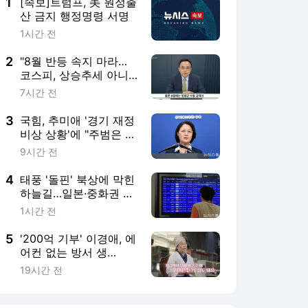
5
'200억 기부' 이경애, 에
어컨 없는 방서 생
활…"돈도 많으면서 왜?"
19시간 전
서비스 바로가기
뉴스
연예
스포츠
뉴스 홈
기후/환경
사회
경제
정치
국제
문화
IT/과학
인물
지식/칼럼
연재
배열설명서