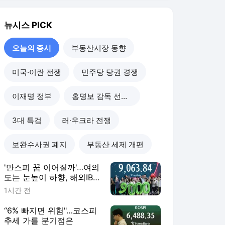
'만스피 꿈 이어질까'…여의
도는 눈높이 하향, 해외IB
는 "더 간다"
1시간 전
“6% 빠지면 위험"…코스피
추세 가를 분기점은
19시간 전
코스피, 5%대 급락에
6300선 붕괴…또 매도사이
드카
20시간 전
다시 6500선 아래로…코스
피, 장 초반 낙폭 키워 2%
대 하락
21시간 전
오늘의 증시
더보기