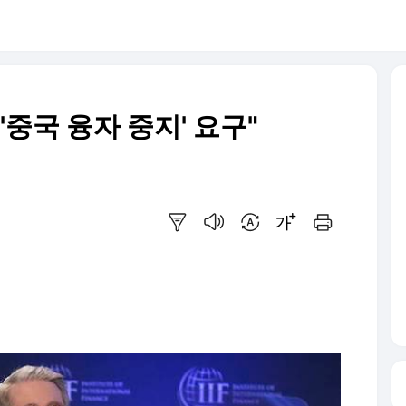
'중국 융자 중지' 요구"
요약보기
음성으로 듣기
번역 설정
글씨크기 조절하기
인쇄하기