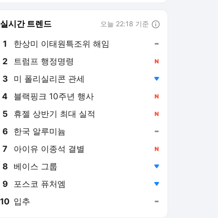
8
베이스 그룹
,하락
9
포스코 퓨처엠
,하락
10
입추
,유지
뉴시스
PICK
오늘의 증시
부동산시장 동향
미국·이란 전쟁
민주당 당권 경쟁
이재명 정부
홍명보 감독 선임 논란
3대 특검
러·우크라 전쟁
보완수사권 폐지
부동산 세제 개편