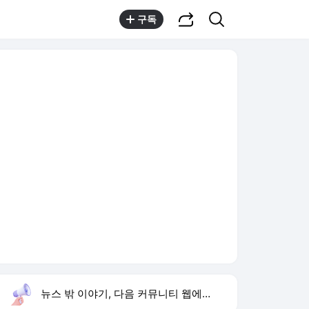
공유하기
검색
구독
뉴스 밖 이야기, 다음 커뮤니티 웹에서 보기
실시간 트렌드
오늘 22:18 기준
툴팁보기
1
한상미 이태원특조위 해임
,유지
2
트럼프 행정명령
,신규
3
미 폴리실리콘 관세
,하락
4
블랙핑크 10주년 행사
,신규
5
휴젤 상반기 최대 실적
,신규
6
한국 알루미늄
,유지
7
아이유 이종석 결별
,신규