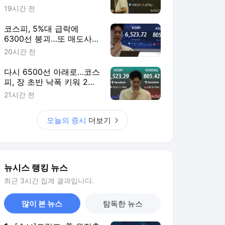
뉴시스 랭킹 뉴스
최근 3시간 집계 결과입니다.
많이 본 뉴스
탐독한 뉴스
1
[속보]트럼프, 美 원정출
산 금지 행정명령 서명
1시간 전
2
"8월 반등 속지 마라…
코스피, 상승추세 아니
라 '조정국면'"
7시간 전
3
국힘, 추미애 '경기 재정
비상 상황'에 "주범은 전
직 경기지사인 이 대통
9시간 전
령"
4
태풍 '돌핀' 북상에 막힌
하늘길…일본·중화권 오
가는 국적기 잇단 비운
1시간 전
항 예고