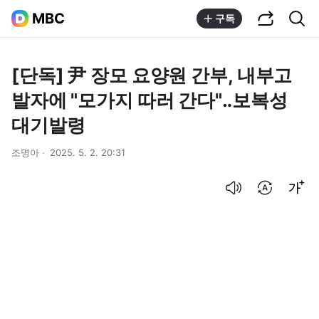
공유하기
통합검색
MBC
구독
[단독] 尹 장모 요양원 간부, 내부고
발자에 "모가지 따러 간다"‥보복성
대기발령
조명아
2025. 5. 2. 20:31
음성으로 듣기
번역 설정
글씨크기 조절하기