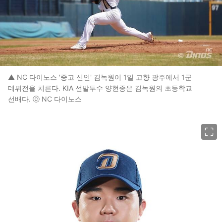
▲ NC 다이노스 '중고 신인' 김녹원이 1일 고향 광주에서 1군
데뷔전을 치른다. KIA 선발투수 양현종은 김녹원의 초등학교
선배다. ⓒ NC 다이노스
이미지 크게 보기