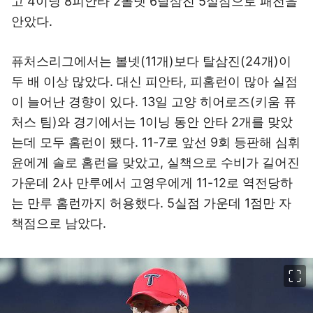
고 4이닝 8피안타 2볼넷 6탈삼진 5실점으로 패전을
안았다.
퓨처스리그에서는 볼넷(11개)보다 탈삼진(24개)이
두 배 이상 많았다. 대신 피안타, 피홈런이 많아 실점
이 늘어난 경향이 있다. 13일 고양 히어로즈(키움 퓨
처스 팀)와 경기에서는 1이닝 동안 안타 2개를 맞았
는데 모두 홈런이 됐다. 11-7로 앞선 9회 등판해 심휘
윤에게 솔로 홈런을 맞았고, 실책으로 수비가 길어진
가운데 2사 만루에서 고영우에게 11-12로 역전당하
는 만루 홈런까지 허용했다. 5실점 가운데 1점만 자
책점으로 남았다.
이미지 크게 보기