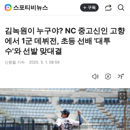
공유하기
통합검색
스포티비뉴스
구독
김녹원이 누구야? NC 중고신인 고향
에서 1군 데뷔전, 초등 선배 '대투
수'와 선발 맞대결
신원철 기자
2025. 5. 1. 08:59
음성으로 듣기
번역 설정
글씨크기 조절하기
이미지 크게 보기