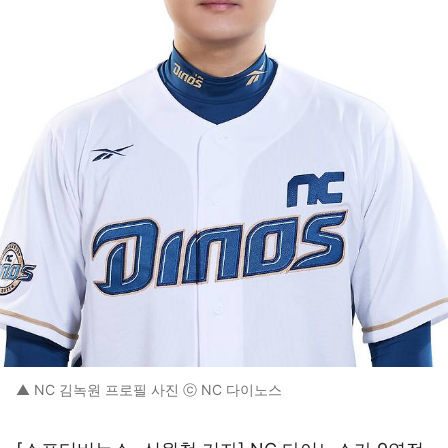
▲ NC 김녹원 프로필 사진 ⓒ NC 다이노스