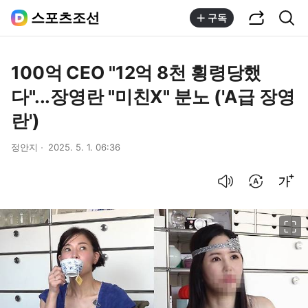
공유하기
통합검색
스포츠조선
구독
100억 CEO "12억 8천 횡령당했
다"...장영란 "미친X" 분노 ('A급 장영
란')
정안지
2025. 5. 1. 06:36
음성으로 듣기
번역 설정
글씨크기 조절하기
이미지 크게 보기