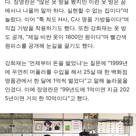
다. 장영란은 "많은 옷 방을 봤지만 이런 옷 방은 꿈
에서나 나올까 말까 하다. 실현할 수 없는 집이다"며
놀랐다. 이어 "툭 쳐도 H사, C사 명품 가방들이다"며
직접 가방을 착용하기도 했다. 또한 강희재는 옷 방
도 공개, "제일 비싼 옷이 1800만 원이다"며 빨간색
원피스를 공개해 눈길을 끌기도 했다.
강희재는 '언제부터 돈을 벌었냐'는 질문에 "1999년
에 우연히 머플러를 수입을 해서 25살 때 한 백화점
명품관에서 한 달에 1억씩 벌었다"고 말해 놀라움을
안겼다. 이에 장영란은 "99년도에 1억이면 지금 202
5년이면 거의 한 10억이다"고 했다.
이미지 크게 보기