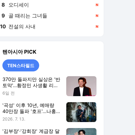
8
오디세이
,신규
9
골 때리는 그녀들
,신규
10
전설의 사내
,신규
텐아시아
PICK
TEN스타필드
370만 돌파지만 실상은 '반
토막'…황정민 사생활 리스
크까지 덮친 '호프' [TEN스
6일 전
타필드]
'곡성' 이후 10년, 예매량
40만장 돌파 '호프'…나홍
진 신작 향한 기대와 우려
2026. 7. 13.
[TEN스타필드]
'김부장'·'강회장' 계급장 달