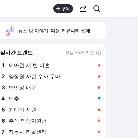
공유하기
검색
구독
뉴스 밖 이야기, 다음 커뮤니티 웹에서 보기
실시간 트렌드
오늘 5:02 기준
툴팁보기
1
이아현 세 번 이혼
,상승
2
양정원 사건 수사 무마
,상승
4
입추
,하락
5
최애의 사원
,상승
6
추석 민생지원금
,신규
7
자동차 리콜센터
,신규