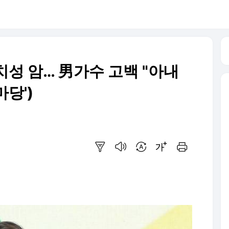
성 암… 男가수 고백 "아내
마당')
요약보기
음성으로 듣기
번역 설정
글씨크기 조절하기
인쇄하기