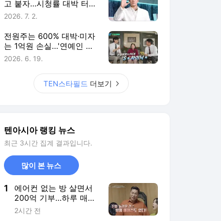
고 붙자…시청률 대박 터진
직급 타이틀 [TEN스타필
2026. 7. 2.
드]
전원주는 600% 대박·미자
는 1억원 손실…'연예인 주
식 썰전' 위험한 판타지
2026. 6. 19.
[TEN스타필드]
TEN스타필드
더보기
텐아시아 랭킹 뉴스
최근 3시간 집계 결과입니다.
많이 본 뉴스
1
에어컨 없는 방 살면서
200억 기부…하루 매출
2000만원 올린 약선명
2시간 전
인 ('백만장자')