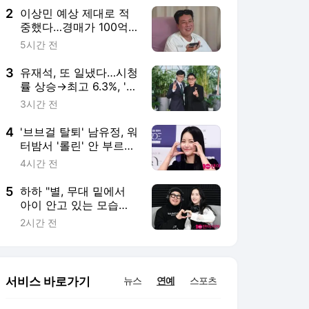
2
이상민 예상 제대로 적
중했다…경매가 100억
까지 턱턱 "다 내 얘기를
5시간 전
의심해" ('이상민입장')
[종합]
3
유재석, 또 일냈다…시청
률 상승→최고 6.3%, '생
애 첫 내한' 크리스토퍼
3시간 전
놀란 등판 ('유퀴즈')
4
'브브걸 탈퇴' 남유정, 워
터밤서 '롤린' 안 부르려
나…"드디어 첫 솔로 앨
4시간 전
범"
5
하하 "별, 무대 밑에서
아이 안고 있는 모습에
충격…경력 단절에 미
2시간 전
안" ('션과함께')
서비스 바로가기
뉴스
연예
스포츠