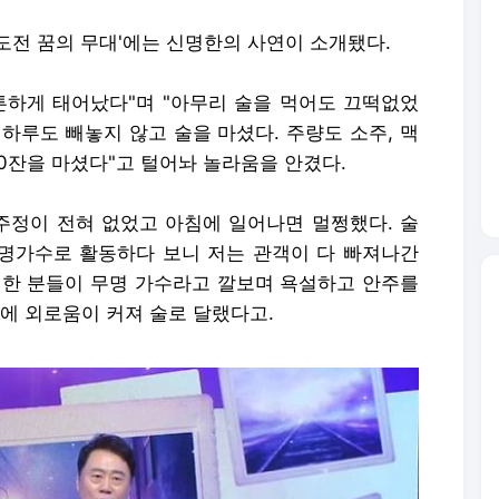
너 '도전 꿈의 무대'에는 신명한의 사연이 소개됐다.
튼하게 태어났다"며 "아무리 술을 먹어도 끄떡없었
 하루도 빼놓지 않고 술을 마셨다. 주량도 소주, 맥
50잔을 마셨다"고 털어놔 놀라움을 안겼다.
술주정이 전혀 없었고 아침에 일어나면 멀쩡했다. 술
무명가수로 활동하다 보니 저는 관객이 다 빠져나간
취한 분들이 무명 가수라고 깔보며 욕설하고 안주를
에 외로움이 커져 술로 달랬다고.