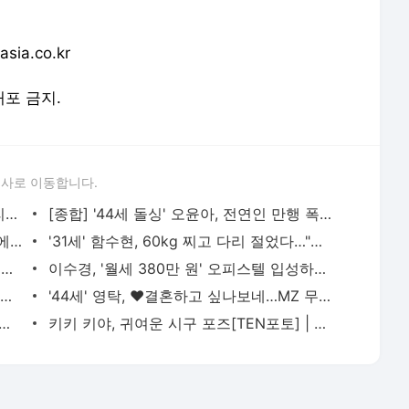
ia.co.kr
배포 금지.
론사로 이동합니다.
브라이언, 환희와 불화설 밝혔다…"찍소리도 못해, 주먹 날아올까 무서워" ('라스') | 텐아시아
[종합] '44세 돌싱' 오윤아, 전연인 만행 폭로했다…"자폐아들에게 막말, 집착 심해" ('솔로라서') |
김재중, 사생범 때문에 사고 당했다…"차에서 기어 나오는데 웃으며 사진 찍어" ('돌싱포맨') | 텐
'31세' 함수현, 60kg 찌고 다리 절었다…"父 사망, 나 대신 신내림 받다가" ('돌싱포맨') | 텐아시아
김일우, ♥박선영 허리까지 마사지…스킨십도 과감하게 "둘이 결혼하면" ('신랑수업') | 텐아시아
이수경, '월세 380만 원' 오피스텔 입성하더니…'하루 술값 140만 원' 쿨 플렉스 | 텐아시아
김혜수 이어 이동욱까지 만났다…'지금불륜'·'킬러들의2'에서 열일 중인 김재철 | 텐아시아
'44세' 영탁, ♥결혼하고 싶나보네…MZ 무속인에게 운세 의뢰('편스토랑') | 텐아시아
마이큐 바라보는 눈에서 꿀 뚝뚝…재혼 후 물오른 미모 | 텐아시아
키키 키야, 귀여운 시구 포즈[TEN포토] | 텐아시아