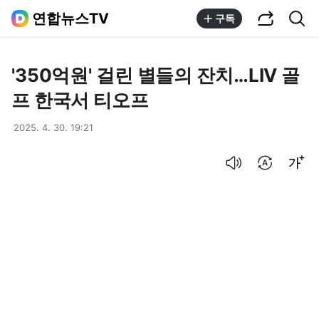
공유하기
통합검색
연합뉴스TV
구독
'350억원' 걸린 별들의 잔치…LIV 골
프 한국서 티오프
2025. 4. 30. 19:21
음성으로 듣기
번역 설정
글씨크기 조절하기