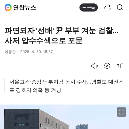
공유하기
통합검색
연합뉴스
구독
파면되자 '선배' 尹 부부 겨눈 검찰…
사저 압수수색으로 포문
이동환
2025. 4. 30. 18:37
음성으로 듣기
번역 설정
글씨크기 조절하기
서울고검·중앙·남부지검 동시 수사…경찰도 대선캠
프·경호처 의혹 등 겨냥
이미지 크게 보기