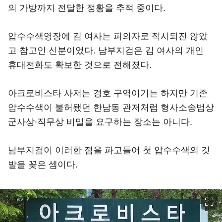
의 가방까지 전달한 정황을 추적 중이다.
압수수색영장에 김 여사는 피의자로 적시되진 않았
고 참고인 신분이었다. 남부지검은 김 여사의 개인
휴대전화도 확보한 것으로 전해졌다.
아크로비스타 사저는 경호 구역이기는 하지만 기존
압수수색이 불허됐던 한남동 관저처럼 형사소송법상
군사상·직무상 비밀을 요구하는 장소는 아니다.
남부지검이 이러한 점을 파고들어 첫 압수수색의 깃
발을 꽂은 셈이다.
이미지 크게 보기