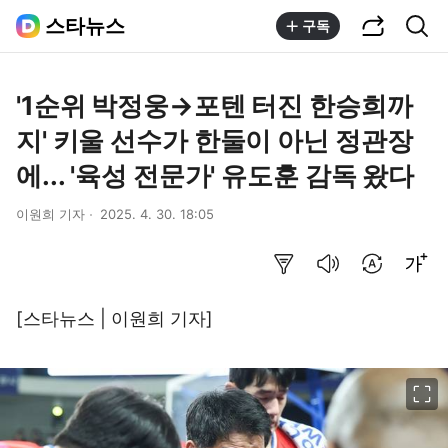
공유하기
통합검색
스타뉴스
구독
'1순위 박정웅→포텐 터진 한승희까
지' 키울 선수가 한둘이 아닌 정관장
에... '육성 전문가' 유도훈 감독 왔다
이원희 기자
2025. 4. 30. 18:05
요약보기
음성으로 듣기
번역 설정
글씨크기 조절하기
[스타뉴스 | 이원희 기자]
이미지 크게 보기