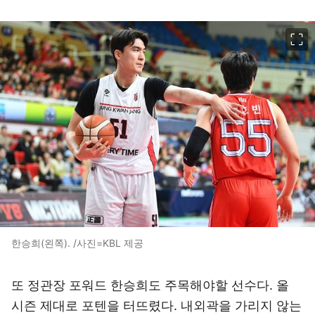
이미지 크게 보기
한승희(왼쪽). /사진=KBL 제공
또 정관장 포워드 한승희도 주목해야할 선수다. 올
시즌 제대로 포텐을 터뜨렸다. 내외곽을 가리지 않는