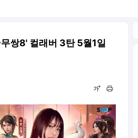
무쌍8' 컬래버 3탄 5월1일
글씨크기 조절하기
인쇄하기