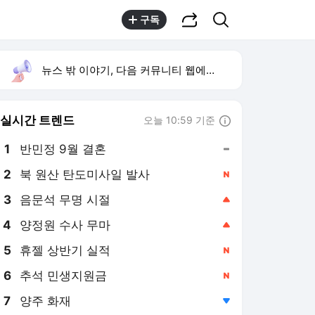
공유하기
검색
구독
뉴스 밖 이야기, 다음 커뮤니티 웹에서 보기
실시간 트렌드
오늘 10:59 기준
툴팁보기
1
반민정 9월 결혼
,유지
2
북 원산 탄도미사일 발사
,신규
3
음문석 무명 시절
,상승
4
양정원 수사 무마
,상승
5
휴젤 상반기 실적
,신규
6
추석 민생지원금
,신규
7
양주 화재
,하락