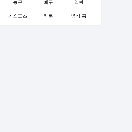
농구
배구
일반
e-스포츠
카툰
영상 홈