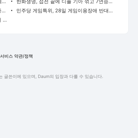
644일 만의 패배 '페이커'의 아쉬움 "전체적으로 좋지 않아"
한화생명, 접전 끝에 디플 기아 꺾고 7연승 질주
T1 꺾은 OK 저축은행 최우범, "팀 실력 좋아지는 걸 보여줘 행복"
민주당 게임특위, 28일 게임이용장애 반대 정책 토론회 개최
블루 아카이브, 팝업 스토어 오픈 "마스터 시바의 라멘 맛 볼래?"
서비스 약관/정책
 글쓴이에 있으며, Daum의 입장과 다를 수 있습니다.