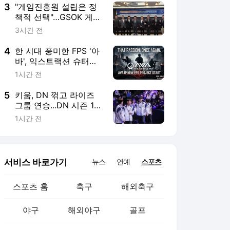
3
"게임진흥원 설립은 정
책적 선택"…GSOK 게임
법 전부개정안 포럼서
3시간 전
제기
4
한 시대 풍미한 FPS '아
바', 익스트랙션 슈터로
돌아온다
1시간 전
5
키움, DN 꺾고 라이즈
그룹 연승...DN 시즌 19
패
1시간 전
서비스 바로가기
뉴스
연예
스포츠
스포츠 홈
축구
해외축구
야구
해외야구
골프