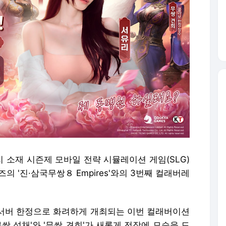
 소재 시즌제 모바일 전략 시뮬레이션 게임(SLG)
의 '진·삼국무쌍８ Empires'와의 3번째 컬래버레
외 서버 한정으로 화려하게 개최되는 이번 컬래버이션
쌍 성채'와 '무쌍 견희'가 새롭게 전장에 모습을 드