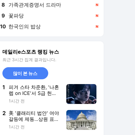
8
가족관계증명서 드라마
,신규
9
꽃파당
,신규
10
한국인의 밥상
,신규
데일리e스포츠 랭킹 뉴스
최근 3시간 집계 결과입니다.
많이 본 뉴스
1
피겨 스타 차준환, '나혼
렙 on ICE'서 S급 헌터
성진우로 변신
1시간 전
2
美 '클래리티 법안' 여야
갈등에 제동…상원 표결
일정 불투명
1시간 전