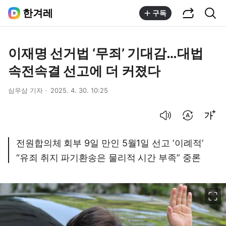
공유하기
통합검색
한겨레
구독
이재명 선거법 ‘무죄’ 기대감…대법
속전속결 선고에 더 커졌다
심우삼 기자
2025. 4. 30. 10:25
음성으로 듣기
번역 설정
글씨크기 조절하기
전원합의체 회부 9일 만인 5월1일 선고 ‘이례적’
“유죄 취지 파기환송은 물리적 시간 부족” 중론
이미지 크게 보기