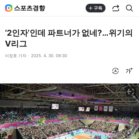
공유하기
통합검색
스포츠경향
구독
‘2인자’인데 파트너가 없네?…위기의
V리그
이정호 기자
2025. 4. 30. 09:30
번역 설정
글씨크기 조절하기
이미지 크게 보기