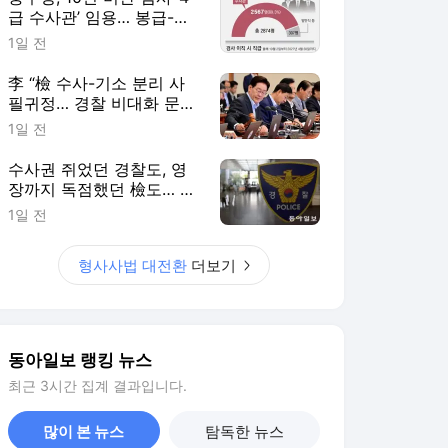
급 수사관’ 임용… 봉급-정
년은 유지[형사사법 대전
1일 전
환, 미완의 출발/①]
李 “檢 수사-기소 분리 사
필귀정… 경찰 비대화 문제
보완 필요”[형사사법 대전
1일 전
환, 미완의 출발/①]
수사권 쥐었던 경찰도, 영
장까지 독점했던 檢도… 권
력집중 견제대상 돼[형사사
1일 전
법 대전환, 미완의 출발/
①]
형사사법 대전환
더보기
동아일보 랭킹 뉴스
최근 3시간 집계 결과입니다.
많이 본 뉴스
탐독한 뉴스