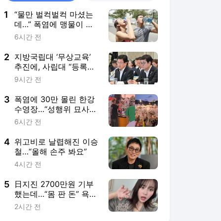
1
“물만 벌컥벌컥 마셨는
데…” 폭염에 맹물이 독
이 되는 이유 [건강팩트
6시간 전
체크]
2
지방국립대 ‘무상교육’
추진에, 사립대 “등록금
인상 막더니” 반발
9시간 전
3
폭염에 30만 몰린 한강
수영장…“성행위 묘사
음악 막아달라”
6시간 전
4
위고비로 날렵해진 이승
철…“올해 손주 봐요”
4시간 전
5
日지진 2700만원 기부
했는데…“몸 판 돈” 욕
먹은 여배우
2시간 전