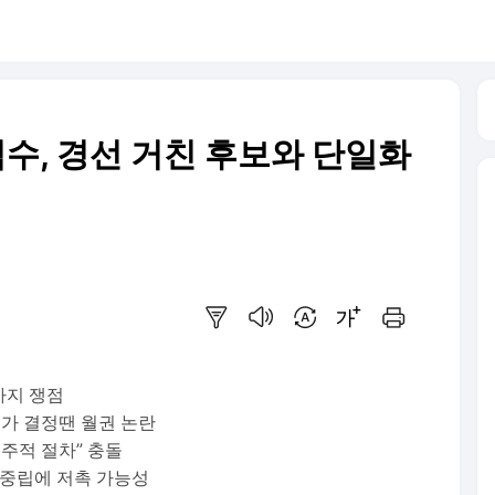
수, 경선 거친 후보와 단일화
요약보기
음성으로 듣기
번역 설정
글씨크기 조절하기
인쇄하기
가지 쟁점
가 결정땐 월권 논란
주적 절차” 충돌
 중립에 저촉 가능성