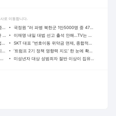
론사로 이동합니다.
김문수로 모이는 친윤…한동훈 “당권이 중요한 사람들 있어”
국정원 “러 파병 북한군 1만5000명 중 4700명 사상”
정부 “美에 대선前 협상 타결 원한다고 한 적 없다”
이재명 내일 대법 선고 출석 안해…TV는 생중계
檢, 尹부부 서초동 사저 압수수색…건진법사 ‘선물’ 찾을까
SKT 대표 “번호이동 위약금 면제, 종합적으로 검토”
이재명 “주4.5일제 도입 기업에 확실한 지원…장기적 주4일제”
‘트럼프 2기 정책 영향력 지도’ 한 눈에 확인하세요 [미니 히어로콘텐츠]
스페인 대정전 경제손실 7조원 넘을 듯…원인은 안갯속
미성년자 대상 성범죄자 절반 이상이 집유…솜방망이 지적
서비스 약관/정책
 글쓴이에 있으며, Daum의 입장과 다를 수 있습니다.