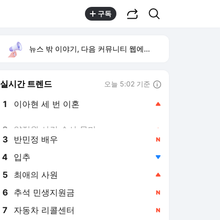
공유하기
검색
구독
뉴스 밖 이야기, 다음 커뮤니티 웹에서 보기
실시간 트렌드
오늘 5:02 기준
툴팁보기
1
이아현 세 번 이혼
,상승
2
양정원 사건 수사 무마
,상승
3
반민정 배우
,신규
4
입추
,하락
5
최애의 사원
,상승
6
추석 민생지원금
,신규
7
자동차 리콜센터
,신규