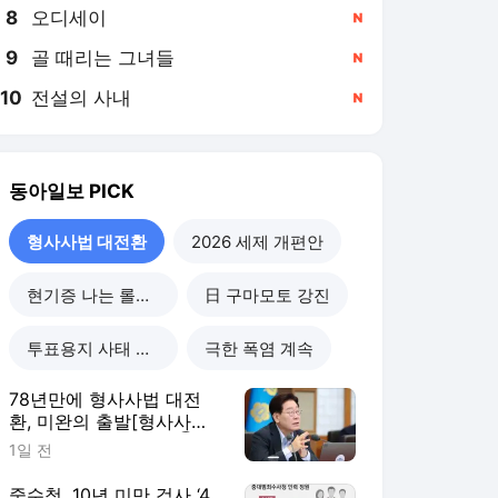
8
오디세이
,신규
9
골 때리는 그녀들
,신규
10
전설의 사내
,신규
동아일보
PICK
형사사법 대전환
2026 세제 개편안
현기증 나는 롤러코스피
日 구마모토 강진
투표용지 사태 후폭풍
극한 폭염 계속
78년만에 형사사법 대전
환, 미완의 출발[형사사법
대전환, 미완의 출발/①]
1일 전
중수청, 10년 미만 검사 ‘4