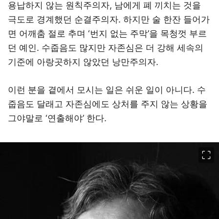
용납하지 않는 원칙주의자, 남에게 폐 끼치는 것을
극도로 경계했던 순결주의자. 하지만 술 한잔 들어가
면 어깨춤 절로 추며 ‘번지 없는 주막’을 목청껏 부르
던 예인. 수줍음도 많지만 자존심은 더 강해 세속의
기준에 아랑곳하지 않았던 낭만주의자.
이런 분을 곁에서 모시는 일은 쉬운 일이 아니다. 수
줍음도 달래고 자존심에도 상처를 주지 않는 상황을
그야말로 ‘연출해야’ 한다.
이미지 크게 보기