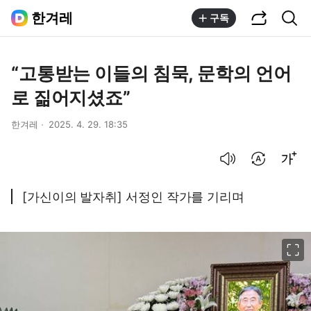
공유하기
통합검색
한겨레
구독
“고통받는 이들의 침묵, 문학의 언어
로 짊어지셨죠”
한겨레
2025. 4. 29. 18:35
음성으로 듣기
번역 설정
글씨크기 조절하기
[가신이의 발자취] 서정인 작가를 기리며
이미지 크게 보기