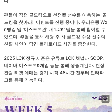
다.
팬들이 직접 골드킹으로 선정될 선수를 예측하는 '골
드킹을 찾아라!' 이벤트를 진행 중이다. 우리은행 Wo
n뱅킹 앱 '이스포츠관' 내 'LCK' 탭을 통해 참여할 수
있으며, 추첨을 통해 해당 주 차 골드킹 수상 선수의
친필 사인이 담긴 폴라로이드 사진을 증정한다.
2025 LCK 정규 시즌은 유튜브 LCK 채널과 SOOP,
네이버 이스포츠&게임 등을 통해 생중계된다. 현장
관람 티켓 예매는 경기 시작 48시간 전부터 인터파
크를 통해 가능하다.
이미지 크게 보기