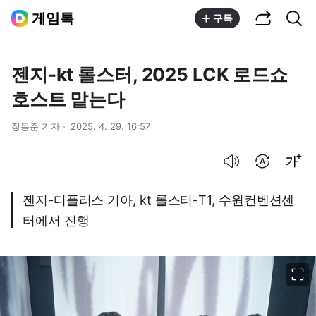
공유하기
통합검색
게임톡
구독
젠지-kt 롤스터, 2025 LCK 로드쇼
호스트 맡는다
장동준 기자
2025. 4. 29. 16:57
음성으로 듣기
번역 설정
글씨크기 조절하기
젠지-디플러스 기아, kt 롤스터-T1, 수원컨벤션센
터에서 진행
이미지 크게 보기