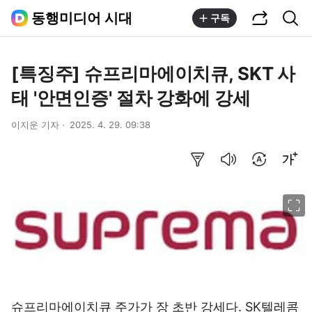
공유하기
통합검색
동행미디어 시대
구독
[특징주] 슈프리마에이치큐, SKT 사
태 '안면인증' 절차 강화에 강세
이지운 기자
2025. 4. 29. 09:38
요약보기
음성으로 듣기
번역 설정
글씨크기 조절하기
이미지 크게 보기
슈프리마에이치큐 주가가 장 초반 강세다. SK텔레콤