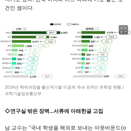
건인 셈이다.
이미지 크게 보기
2024년 학위과정별·출신국가별 이공계 국내 외국인 유학생 현황./
과학기술정보통신부
◇연구실 밖은 장벽…서류에 아래한글 고집
남 교수는 “국내 학생을 해외로 보내는 아웃바운드(o