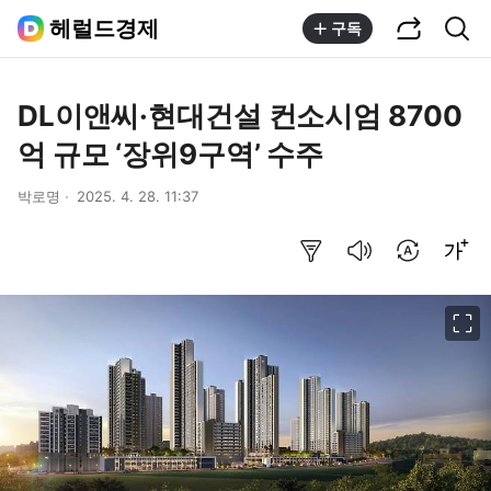
공유하기
통합검색
헤럴드경제
구독
DL이앤씨·현대건설 컨소시엄 8700
억 규모 ‘장위9구역’ 수주
박로명
2025. 4. 28. 11:37
요약보기
음성으로 듣기
번역 설정
글씨크기 조절하기
이미지 크게 보기