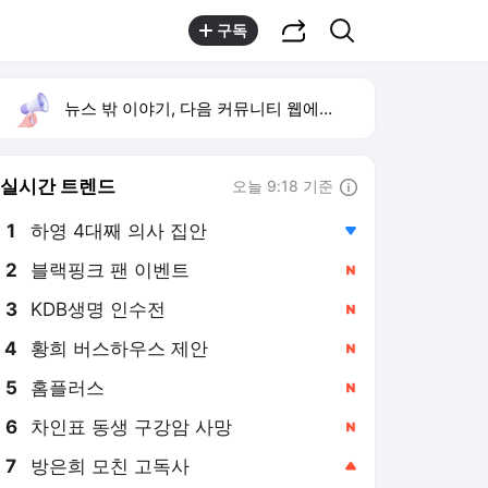
공유하기
검색
구독
뉴스 밖 이야기, 다음 커뮤니티 웹에서 보기
실시간 트렌드
오늘 9:18 기준
툴팁보기
1
하영 4대째 의사 집안
,하락
2
블랙핑크 팬 이벤트
,신규
3
KDB생명 인수전
,신규
4
황희 버스하우스 제안
,신규
5
홈플러스
,신규
6
차인표 동생 구강암 사망
,신규
7
방은희 모친 고독사
,상승