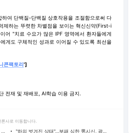
 결합하여 단백질-단백질 상호작용을 조절함으로써 다
제하는 뚜렷한 차별점을 보이는 혁신신약(First-i
. 이어 "치료 수요가 많은 IPF 영역에서 환자들에게
자에게도 구체적인 성과로 이어질 수 있도록 최선을
니콘팩토리
']
. 무단 전재 및 재배포, AI학습 이용 금지.
언론사로 이동합니다.
"100억 줘도 살릴 수 있다면"…'이혼숙려' 故강지용 아내의 절규 - 머니투데이
"하의 벗겨진 상태"…부패 심한 男시신, 광주 건물 사이서 발견 - 머니투데이