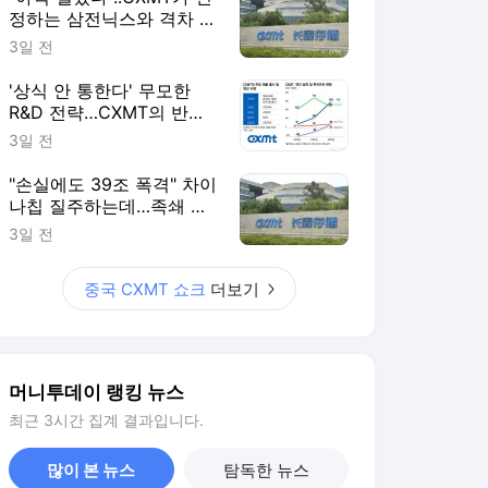
정하는 삼전닉스와 격차 들
여다보니
3일 전
'상식 안 통한다' 무모한
R&D 전략…CXMT의 반도
체 축지법
3일 전
"손실에도 39조 폭격" 차이
나칩 질주하는데…족쇄 찬
'삼전닉스' 탄식
3일 전
중국 CXMT 쇼크
더보기
머니투데이 랭킹 뉴스
최근 3시간 집계 결과입니다.
많이 본 뉴스
탐독한 뉴스