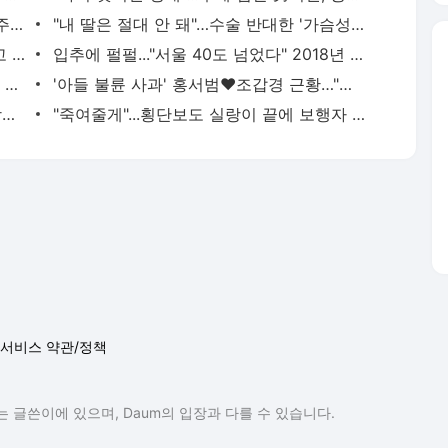
연하 남친 손가락 잘라 냉장고에…'도끼 주문' 일본 여성, 왜? - 머니투데이
"내 딸은 절대 안 돼"…수술 반대한 '가슴성형' 전문의, 추천한 시술은? - 머니투데이
홍석천, '커밍아웃' 남 아이돌에 "축하하고 응원할게" - 머니투데이
입추에 펄펄..."서울 40도 넘었다" 2018년 이후 처음 - 머니투데이
"외벽 테라스, 통째로 떨어져"...송도 신축 아파트 '아찔 사고' - 머니투데이
'아들 불륜 사과' 홍서범♥조갑경 근황…"하나 되기로" 지인과 '활짝' - 머니투데이
"소변 실수한 속옷 손빨래"…휠체어 탄 학생 챙긴 공익, 김규원이었다 - 머니투데이
"죽여줄게"...횡단보도 실랑이 끝에 보행자 들이받은 운전자 - 머니투데이
서비스 약관/정책
 글쓴이에 있으며, Daum의 입장과 다를 수 있습니다.