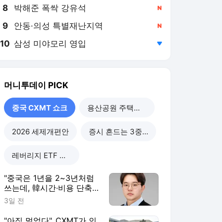
8
박해준 폭싹 강유석
,신규
9
안동·의성 특별재난지역
,신규
10
삼성 미야모리 영입
,하락
머니투데이
PICK
중국 CXMT 쇼크
용산공원 주택공급
2026 세제개편안
증시 흔드는 3중 쏠림
레버리지 ETF 해법은
"중국은 1년을 2~3년처럼
쓰는데, 韓시간·비용 단축
할 정책 시급"
3일 전
"아직 멀었다"..CXMT가 인