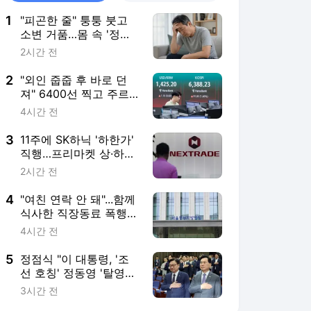
1
"피곤한 줄" 퉁퉁 붓고
소변 거품…몸 속 '정수
기' 망가진 신호였다
2시간 전
2
"외인 줍줍 후 바로 던
져" 6400선 찍고 주르
륵...'장투'의 조건은
4시간 전
3
11주에 SK하닉 '하한가'
직행…프리마켓 상·하한
가 주문, 한달간 금지
2시간 전
4
"여친 연락 안 돼"...함께
식사한 직장동료 폭행한
30대 '집유'
4시간 전
5
정점식 "이 대통령, '조
선 호칭' 정동영 '탈영
의혹' 안규백 경질하라"
3시간 전