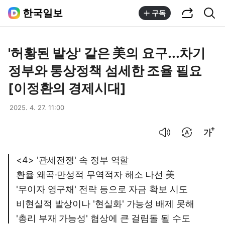
공유하기
통합검색
한국일보
구독
'허황된 발상' 같은 美의 요구...차기
정부와 통상정책 섬세한 조율 필요
[이정환의 경제시대]
2025. 4. 27. 11:00
음성으로 듣기
번역 설정
글씨크기 조절하기
<4> '관세전쟁' 속 정부 역할
환율 왜곡·만성적 무역적자 해소 나선 美
'무이자 영구채' 전략 등으로 자금 확보 시도
비현실적 발상이나 '현실화' 가능성 배제 못해
'총리 부재 가능성' 협상에 큰 걸림돌 될 수도