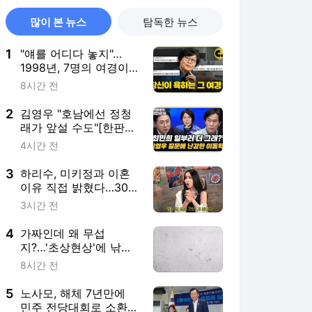
많이 본 뉴스
탐독한 뉴스
1
"얘를 어디다 놓지"…
1998년, 7명의 여경이
들은 말[씨리얼]
8시간 전
2
김영우 "호남에선 정청
래가 앞설 수도"[한판승
부]
4시간 전
3
하리수, 미키정과 이혼
이유 직접 밝혔다…30억
·경찰서 루머는 모두 부
3시간 전
인
4
가짜인데 왜 무섭
지?…'초상현상'에 낚이
는 우리들[쪼중만의 공
8시간 전
포체험]
5
노사모, 해체 7년만에
민주 전당대회로 소환…