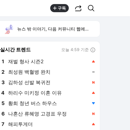
공유하기
검색
구독
뉴스 밖 이야기, 다음 커뮤니티 웹에서 보기
실시간 트렌드
오늘 4:59 기준
툴팁보기
1
재벌 형사 시즌2
,상승
2
최성원 백혈병 완치
,유지
3
김하성 선발 복귀전
,신규
4
하리수 미키정 이혼 이유
,상승
5
황희 청년 버스 하우스
,하락
6
나혼산 류혜영 고경표 우정
,신규
7
해피투게더
,상승