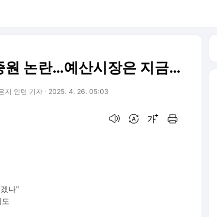
백종원 논란…예산시장은 지금…
은지 인턴 기자
2025. 4. 26. 05:03
음성으로 듣기
번역 설정
글씨크기 조절하기
인쇄하기
쩌겠나"
지도