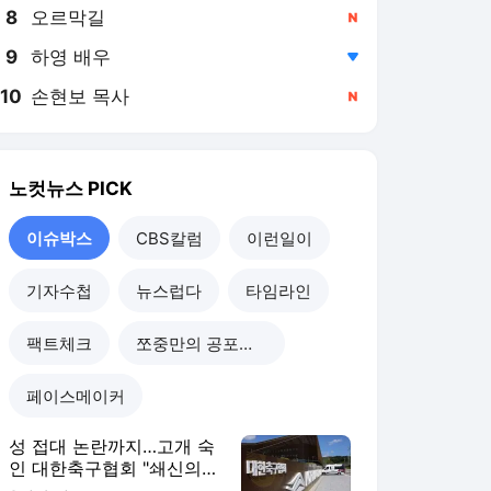
8
오르막길
,신규
9
하영 배우
,하락
10
손현보 목사
,신규
노컷뉴스
PICK
이슈박스
CBS칼럼
이런일이
기자수첩
뉴스럽다
타임라인
팩트체크
쪼중만의 공포체험
페이스메이커
성 접대 논란까지…고개 숙
인 대한축구협회 "쇄신의
기회로 삼겠다"