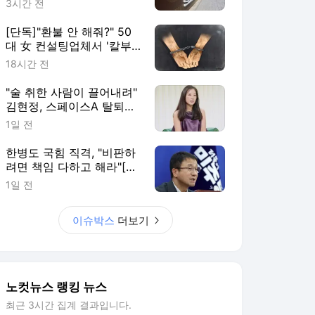
3시간 전
[단독]"환불 안 해줘?" 50
대 女 컨설팅업체서 '칼부
림' 추격전
18시간 전
"술 취한 사람이 끌어내려"
김현정, 스페이스A 탈퇴한
까닭
1일 전
한병도 국힘 직격, "비판하
려면 책임 다하고 해라"[노
컷네컷]
1일 전
이슈박스
더보기
노컷뉴스 랭킹 뉴스
최근 3시간 집계 결과입니다.