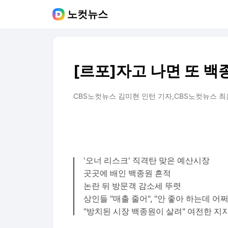
노컷뉴스
[르포]자고 나면 또 
CBS노컷뉴스 김미현 인턴 기자,CBS노컷뉴스 최
'오너 리스크' 직격탄 맞은 예산시장
곳곳에 배인 백종원 흔적
논란 뒤 방문객 감소세 뚜렷
상인들 "매출 줄어", "안 좋아 하는데 어
"방치된 시장 백종원이 살려" 여전한 지