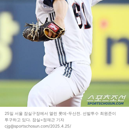
25일 서울 잠실구장에서 열린 롯데-두산전. 선발투수 최원준이
투구하고 있다. 잠실=정재근 기자
cjg@sportschosun.com/2025.4.25/