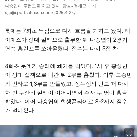
나승엽이 투런포를 치고 있다. 잠실=정재근 기자
cjg@sportschosun.com/2025.4.25/
롯데는 7회초 득점으로 다시 흐름을 가지고 왔다. 레
이예스가 상대 실책으로 출루한 뒤 나승엽이 2경기
연속 홈런포를 쏘아올렸다. 점수는 다시 3점 차.
8회초 롯데가 승리에 쐐기를 박았다. 1사 후 황성빈
이 상대 실책으로 나간 뒤 2루를 훔쳤다. 이후 고승민
의 안타로 1,3루를 만들었고, 장두성의 번트 때 다시
한 번 두산의 실책이 이어지면서 주자 두 명이 홈을
밟았다. 이어 나승엽의 희생플라이로 8-2까지 점수
가 벌어졌다.
이미지 크게 보기