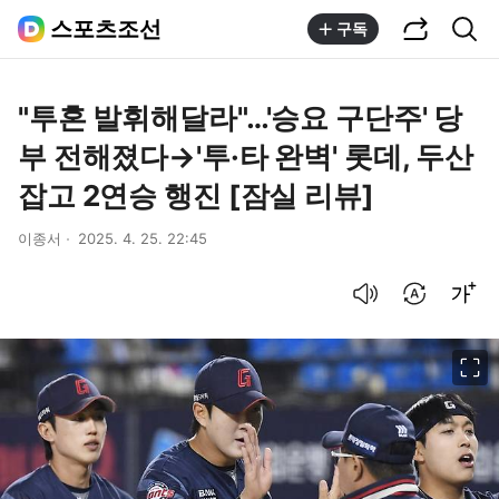
공유하기
통합검색
스포츠조선
구독
"투혼 발휘해달라"…'승요 구단주' 당
부 전해졌다→'투·타 완벽' 롯데, 두산
잡고 2연승 행진 [잠실 리뷰]
이종서
2025. 4. 25. 22:45
음성으로 듣기
번역 설정
글씨크기 조절하기
이미지 크게 보기