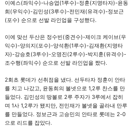
이예스(좌익수)-나승엽(1루수)-정훈(지명타자)-윤동
희(우익수)-김민성(3루수)-전민재(유격수)-정보근
(포수) 순으로 선발 라인업을 구성했다.
이에 맞선 두산은 정수빈(중견수)-제이크 케이브(우
익수)-양의지(포수)-양석환(1루수)-김재환(지명타
자)-강승호(3루수)-오명진(2루수)-박지훈(유격수)-
조수행(좌익수) 순으로 선발 라인업을 짰다.
2회초 롯데가 선취점을 냈다. 선두타자 정훈이 안타
를 치고 나갔고, 윤동희의 볼넷으로 1,2루 찬스를 만
들었다. 김민성의 땅볼로 2루 주자가 3루에서 잡히
며 1사 1,2루가 됐지만, 전민재가 볼넷을 골라내 만루
를 만들었다. 정보근과 고승민의 안타로 롯데는 2-0
으로 리드를 잡았다.