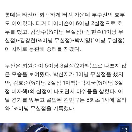
롯데는 타선이 화끈하게 터진 가운데 투수진의 호투
도 이어졌다. 터커 데이비슨이 6이닝 2실점으로 호
투를 했고, 김상수(⅓이닝 무실점)-정현수(1이닝 무
실점)-김강현(⅔이닝 무실점)-박시영(1이닝 무실점)
이 차례로 등판해 승리를 지켰다.
두산은 최원준이 5이닝 3실점(2자책)으로 나쁘지 않
은 모습을 보여줬다. 박신지가 1이닝 무실점을 했지
만, 김호준(⅔이닝 2실점 1자책)-박치국(⅔이닝 3실
점 비자책)의 실점이 나오면서 아쉬움을 삼켰다. 이
날 경기를 앞두고 콜업된 김민규는 8회초 1사에 올라
와 1⅔이닝 무실점을 기록했다.
이미지 크게 보기