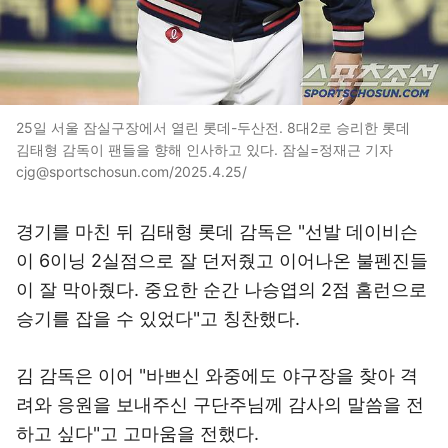
25일 서울 잠실구장에서 열린 롯데-두산전. 8대2로 승리한 롯데
김태형 감독이 팬들을 향해 인사하고 있다. 잠실=정재근 기자
cjg@sportschosun.com/2025.4.25/
경기를 마친 뒤 김태형 롯데 감독은 "선발 데이비슨
이 6이닝 2실점으로 잘 던저줬고 이어나온 불펜진들
이 잘 막아줬다. 중요한 순간 나승엽의 2점 홈런으로
승기를 잡을 수 있었다"고 칭찬했다.
김 감독은 이어 "바쁘신 와중에도 야구장을 찾아 격
려와 응원을 보내주신 구단주님께 감사의 말씀을 전
하고 싶다"고 고마움을 전했다.