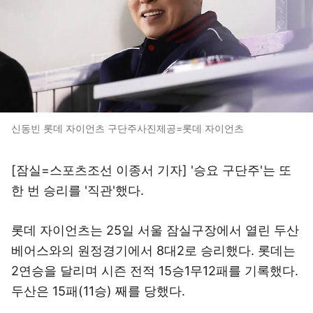
신동빈 롯데 자이언츠 구단주사진제공=롯데 자이언츠
[잠실=스포츠조선 이종서 기자] '승요 구단주'는 또
한 번 승리를 '직관'했다.
롯데 자이언츠는 25일 서울 잠실구장에서 열린 두산
베어스와의 원정경기에서 8대2로 승리했다. 롯데는
2연승을 달리며 시즌 전적 15승1무12패를 기록했다.
두산은 15패(11승) 째를 당했다.