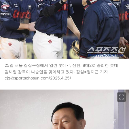
25일 서울 잠실구장에서 열린 롯데-두산전. 8대2로 승리한 롯데
김태형 감독이 나승엽을 맞이하고 있다. 잠실=정재근 기자
cjg@sportschosun.com/2025.4.25/
이미지 크게 보기