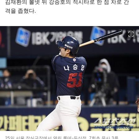
김재환의 볼넷 뒤 강승호의 적시타로 한 점 차로 간
격을 좁혔다.
이미지 크게 보기
25일 서울 잠실구장에서 열린 롯데-두산전. 7회초 무사 3루