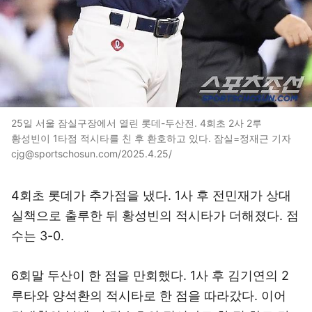
25일 서울 잠실구장에서 열린 롯데-두산전. 4회초 2사 2루
황성빈이 1타점 적시타를 친 후 환호하고 있다. 잠실=정재근 기자
cjg@sportschosun.com/2025.4.25/
4회초 롯데가 추가점을 냈다. 1사 후 전민재가 상대
실책으로 출루한 뒤 황성빈의 적시타가 더해졌다. 점
수는 3-0.
6회말 두산이 한 점을 만회했다. 1사 후 김기연의 2
루타와 양석환의 적시타로 한 점을 따라갔다. 이어