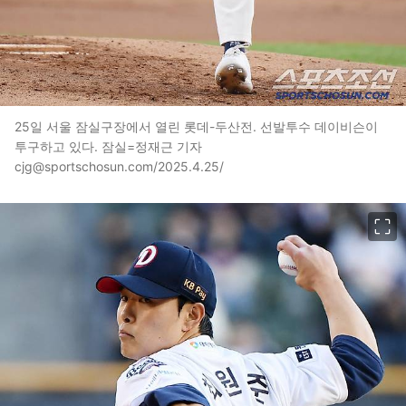
25일 서울 잠실구장에서 열린 롯데-두산전. 선발투수 데이비슨이
투구하고 있다. 잠실=정재근 기자
cjg@sportschosun.com/2025.4.25/
이미지 크게 보기