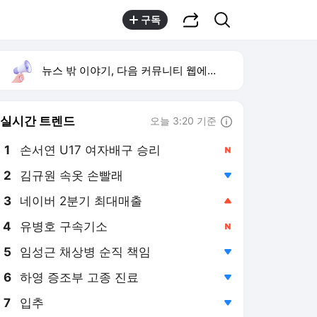
공유하기
검색
구독
뉴스 밖 이야기, 다음 커뮤니티 웹에서 보기
실시간 트렌드
오늘 3:20 기준
툴팁보기
1
손서연 U17 여자배구 승리
,신규
2
김규원 속옷 손빨래
,하락
3
네이버 2분기 최대매출
,상승
4
유병호 구속기소
,신규
5
임성근 채상병 순직 책임
,하락
6
하영 증조부 고종 진료
,하락
7
입추
,하락