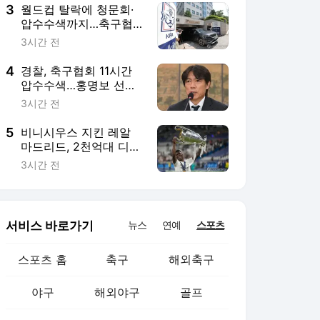
3
월드컵 탈락에 청문회·
압수수색까지…축구협
회, 사상 최악의 위기
3시간 전
4
경찰, 축구협회 11시간
압수수색…홍명보 선임
의혹 강제수사 본격화
3시간 전
5
비니시우스 지킨 레알
마드리드, 2천억대 디오
망데까지 품었다
3시간 전
서비스 바로가기
뉴스
연예
스포츠
스포츠 홈
축구
해외축구
야구
해외야구
골프