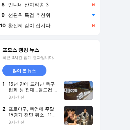
8
언니네 산지직송 3
,신규
9
선관위 특검 추천위
,하락
10
황신혜 같이 삽시다
,신규
포모스 랭킹 뉴스
최근 3시간 집계 결과입니다.
많이 본 뉴스
1
15년 만에 드러난 축구
협회 성 접대…월드컵·올
림픽 예선 심판도 포함
3시간 전
2
프로야구, 폭염에 주말
15경기 전면 취소…11일
부터 오후 7시 재개
3시간 전