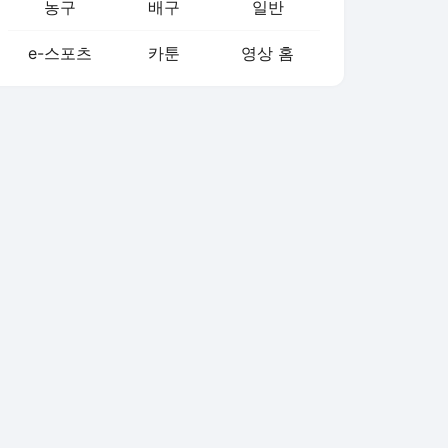
농구
배구
일반
e-스포츠
카툰
영상 홈