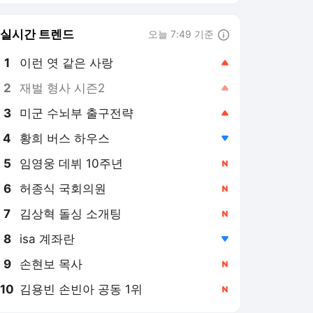
8
isa 계좌란
,하락
9
손현보 목사
,신규
10
김용빈 손빈아 공동 1위
,신규
바스켓코리아 랭킹 뉴스
최근 3시간 집계 결과입니다.
많이 본 뉴스
1
‘한 단계 도약’ 현대모비
스 이도헌, “항상 감사한
마음으로...”
4시간 전
2
르브론을 영입한 필라델
피아, 숨은 공신은 맥시?
22시간 전