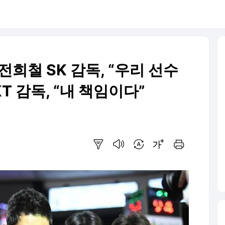
] 전희철 SK 감독, “우리 선수
T 감독, “내 책임이다”
요약보기
음성으로 듣기
번역 설정
글씨크기 조절하기
인쇄하기