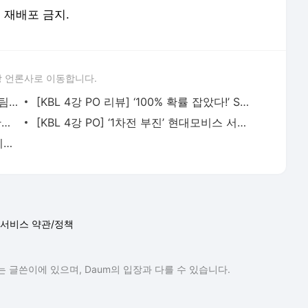
및 재배포 금지.
 언론사로 이동합니다.
29점 차를 뒤집은 홈그렌, “이것이 우리 팀의 정신이다”
[KBL 4강 PO 리뷰] ‘100% 확률 잡았다!’ SK, KT에 대승...결승을 향해 성큼
[KBL 4강 PO 훈련] LG의 전술 훈련 시간이 짧았던 이유, ‘컨디셔닝’과 ‘회복’
[KBL 4강 PO] ‘1차전 부진’ 현대모비스 서명진, “다치는 한이 있더라도...”
[KBL 4강 PO] ‘1차전 깜짝 활약’ 현대모비스 이대헌, “2차전이 더 나을 거다”
서비스 약관/정책
 글쓴이에 있으며, Daum의 입장과 다를 수 있습니다.