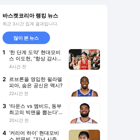
3
'타운스 vs 엠비드, 동부
최고의 빅맨을 뽑는다'
단장들의 냉정한 평가
20시간 전
는?
4
‘커리어 하이’ 현대모비
스 박무빈, “지난 시즌은
너무 분했다”라고 한 이
23시간 전
유는?
5
동국대와 스파링한 현대
모비스, 핵심은 ‘두 외국
선수의 경기력’
23시간 전
서비스 바로가기
뉴스
연예
스포츠
스포츠 홈
축구
해외축구
야구
해외야구
골프