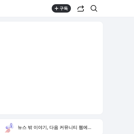
공유하기
검색
구독
뉴스 밖 이야기, 다음 커뮤니티 웹에서 보기
실시간 트렌드
오늘 7:49 기준
툴팁보기
1
이런 엿 같은 사랑
,상승
2
재벌 형사 시즌2
,상승
3
미군 수뇌부 출구전략
,상승
4
황희 버스 하우스
,하락
5
임영웅 데뷔 10주년
,신규
6
허종식 국회의원
,신규
7
김상혁 돌싱 소개팅
,신규