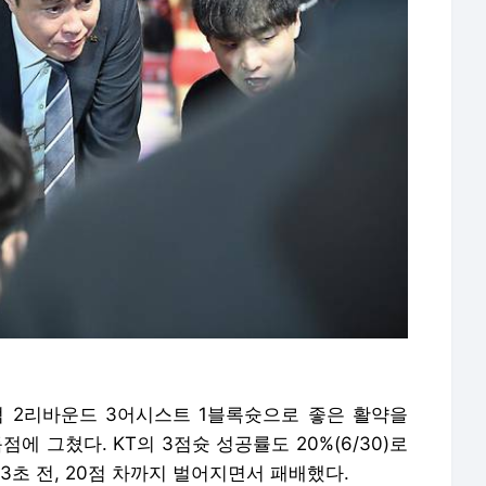
14득점 2리바운드 3어시스트 1블록슛으로 좋은 활약을
득점에 그쳤다. KT의 3점슛 성공률도 20%(6/30)로
53초 전, 20점 차까지 벌어지면서 패배했다.