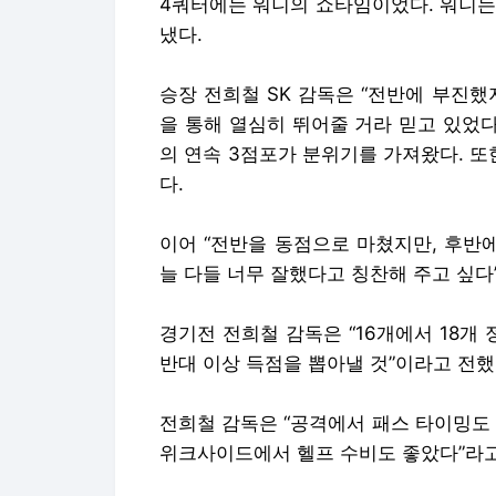
4쿼터에는 워니의 쇼타임이었다. 워니는 
냈다.
승장 전희철 SK 감독은 “전반에 부진
을 통해 열심히 뛰어줄 거라 믿고 있었다
의 연속 3점포가 분위기를 가져왔다. 또
다.
이어 “전반을 동점으로 마쳤지만, 후반
늘 다들 너무 잘했다고 칭찬해 주고 싶다
경기전 전희철 감독은 “16개에서 18개
반대 이상 득점을 뽑아낼 것”이라고 전했었
전희철 감독은 “공격에서 패스 타이밍도
위크사이드에서 헬프 수비도 좋았다”라고