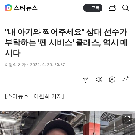
공유하기
통합검색
스타뉴스
구독
"내 아기와 찍어주세요" 상대 선수가
부탁하는 '팬 서비스' 클래스, 역시 메
시다
이원희 기자
2025. 4. 25. 20:37
요약보기
음성으로 듣기
번역 설정
글씨크기 조절하기
[스타뉴스 | 이원희 기자]
이미지 크게 보기