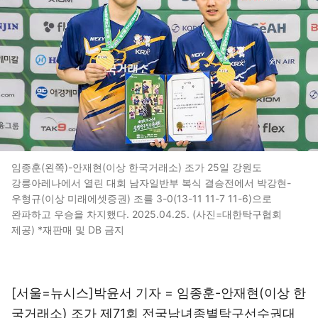
임종훈(왼쪽)-안재현(이상 한국거래소) 조가 25일 강원도
강릉아레나에서 열린 대회 남자일반부 복식 결승전에서 박강현-
우형규(이상 미래에셋증권) 조를 3-0(13-11 11-7 11-6)으로
완파하고 우승을 차지했다. 2025.04.25. (사진=대한탁구협회
제공) *재판매 및 DB 금지
[서울=뉴시스]박윤서 기자 = 임종훈-안재현(이상 한
국거래소) 조가 제71회 전국남녀종별탁구선수권대