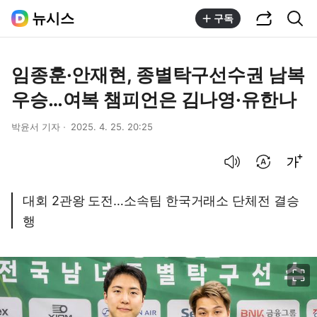
공유하기
통합검색
뉴시스
구독
임종훈·안재현, 종별탁구선수권 남복
우승…여복 챔피언은 김나영·유한나
박윤서 기자
2025. 4. 25. 20:25
음성으로 듣기
번역 설정
글씨크기 조절하기
대회 2관왕 도전…소속팀 한국거래소 단체전 결승
행
이미지 크게 보기