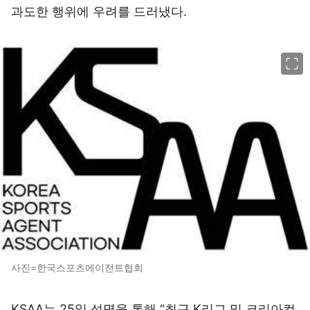
과도한 행위에 우려를 드러냈다.
이미지 크게 보기
사진=한국스포츠에이전트협회
KSAA는 25일 성명을 통해 “최근 K리그 및 코리아컵