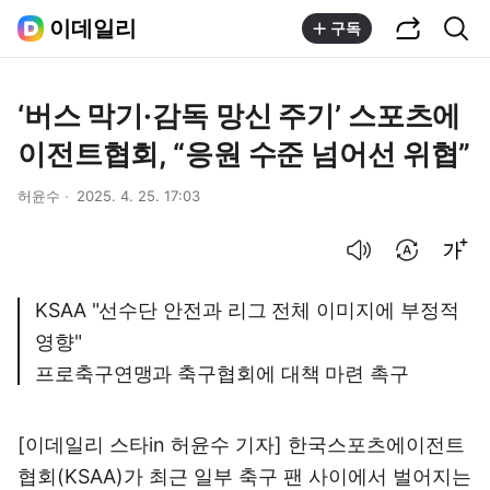
공유하기
통합검색
이데일리
구독
‘버스 막기·감독 망신 주기’ 스포츠에
이전트협회, “응원 수준 넘어선 위협”
허윤수
2025. 4. 25. 17:03
음성으로 듣기
번역 설정
글씨크기 조절하기
KSAA "선수단 안전과 리그 전체 이미지에 부정적
영향"
프로축구연맹과 축구협회에 대책 마련 촉구
[이데일리 스타in 허윤수 기자] 한국스포츠에이전트
협회(KSAA)가 최근 일부 축구 팬 사이에서 벌어지는