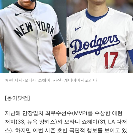
애런 저지-오타니 쇼헤이. 사진=게티이미지코리아
[동아닷컴]
지난해 만장일치 최우수선수(MVP)를 수상한 애런
저지(33, 뉴욕 양키스)와 오타니 쇼헤이(31, LA 다저
스). 하지만 이번 시즌 초반 극단적 행보를 보이고 있