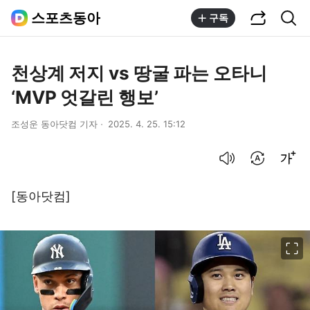
공유하기
통합검색
스포츠동아
구독
천상계 저지 vs 땅굴 파는 오타니
‘MVP 엇갈린 행보’
조성운 동아닷컴 기자
2025. 4. 25. 15:12
음성으로 듣기
번역 설정
글씨크기 조절하기
[동아닷컴]
이미지 크게 보기