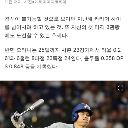
애런 저지. 사진=게티이미지코리아
경신이 불가능할 것으로 보이던 지난해 커리어 하이
를 넘어서려 하고 있는 것. 또 자신의 첫 타격 3관왕
에도 도전할 수 있는 추세다.
반면 오타니는 25일까지 시즌 23경기에서 타율 0.2
61와 6홈런 8타점 23득점 24안타, 출루율 0.358 OP
S 0.848 등을 기록했다.
이미지 크게 보기