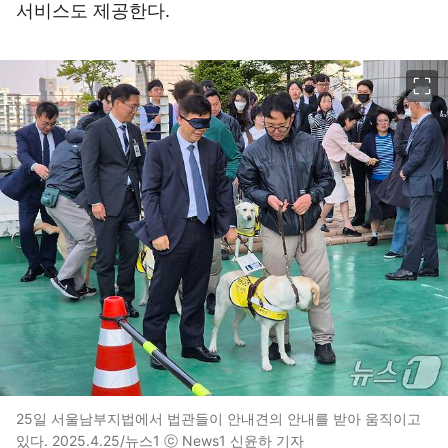
서비스도 제공한다.
이미지 크게 보기
25일 서울남부지법에서 법관들이 안내견의 안내를 받아 움직이고
있다. 2025.4.25/뉴스1 ⓒ News1 신윤하 기자