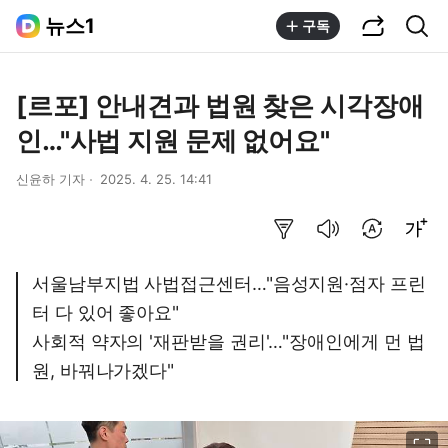
공유하기
통합검색
뉴스1
구독
[르포] 안내견과 법원 찾은 시각장애
인…"사법 지원 문제 없어요"
신윤하 기자
2025. 4. 25. 14:41
요약보기
음성으로 듣기
번역 설정
글씨크기 조절하기
서울남부지법 사법접근센터…"음성지원·점자 프린
터 다 있어 좋아요"
사회적 약자의 '재판받을 권리'…"장애인에게 먼 법
원, 바꿔나가겠다"
이미지 크게 보기