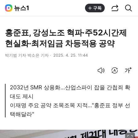
공유하기
통합검색
뉴스1
구독
홍준표, 강성노조 혁파·주52시간제
현실화·최저임금 차등적용 공약
박기범 기자 박소은 기자
2025. 4. 25. 11:44
음성으로 듣기
번역 설정
글씨크기 조절하기
2032년 SMR 상용화…산업스파이 잡을 간첩죄 확
대도 제시
이재명 주요 공약 조목조목 지적…"홍준표 정부 선
택해달라"
이미지 크게 보기