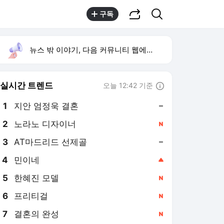
공유하기
검색
구독
뉴스 밖 이야기, 다음 커뮤니티 웹에서 보기
실시간 트렌드
오늘 12:42 기준
툴팁보기
1
지안 엄정욱 결혼
,유지
2
노라노 디자이너
,신규
3
AT마드리드 선제골
,유지
4
민이네
,상승
5
한혜진 모델
,신규
6
프리티걸
,신규
7
결혼의 완성
,신규