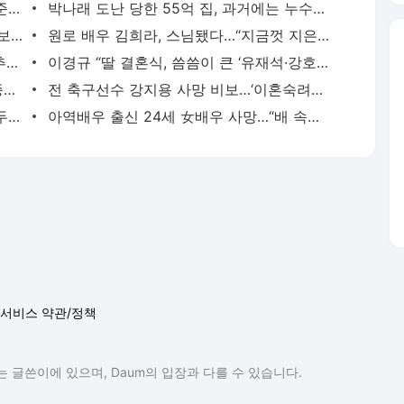
‘이재명도 품어야’ 제안에…홍준표 “김어준 방송도 나가 볼 것”
박나래 도난 당한 55억 집, 과거에는 누수로 마음 고생
“푸바오 배설량 줄고 활동량 감소”…알고보니 가임신
원로 배우 김희라, 스님됐다…“지금껏 지은 죄 다 속죄”
김호중, 항소심 선고 직전 반성문 30장 추가 제출
이경규 “딸 결혼식, 씀씀이 큰 ‘유재석·강호동’만 청첩장 줬다”
지역 축제 5억5000만원 홍보 영상…백종원 또 논란
전 축구선수 강지용 사망 비보…‘이혼숙려캠프’ 방송분 삭제
추신수 부부 100억 들여 지은 집, “시세 두 배↑, 옆집도 샀다”…남다른 재력
아역배우 출신 24세 女배우 사망…“배 속에 아이 있었는데”
서비스 약관/정책
 글쓴이에 있으며, Daum의 입장과 다를 수 있습니다.