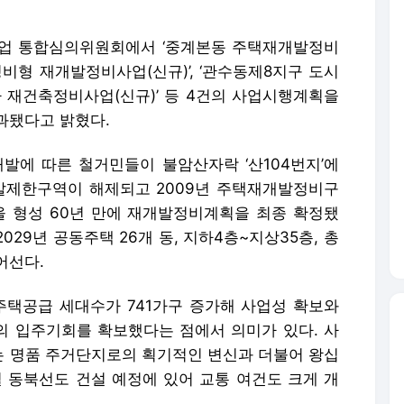
사업 통합심의위원회에서 ‘중계본동 주택재개발정비
정비형 재개발정비사업(신규)’, ‘관수동제8지구 도시
라 재건축정비사업(신규)’ 등 4건의 사업시행계획을
과됐다고 밝혔다.
개발에 따른 철거민들이 불암산자락 ‘산104번지’에
개발제한구역이 해제되고 2009년 주택재개발정비구
을 형성 60년 만에 재개발정비계획을 최종 확정됐
2029년 공동주택 26개 동, 지하4층~지상35층, 총
어선다.
주택공급 세대수가 741가구 증가해 사업성 확보와
 입주기회를 확보했다는 점에서 의미가 있다. 사
 명품 주거단지로의 획기적인 변신과 더불어 왕십
철 동북선도 건설 예정에 있어 교통 여건도 크게 개