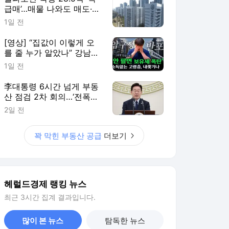
급매’…매물 나와도 매도·매
수자 눈치싸움 치열 [부동
1일 전
산360]
[영상] “집값이 이렇게 오
를 줄 누가 알았나” 강남
80대 분노 [부동산360]
1일 전
李대통령 6시간 넘게 부동
산 점검 2차 회의…‘전폭적
인 공급 확대’ 검토
2일 전
꽉 막힌 부동산 공급
더보기
헤럴드경제 랭킹 뉴스
최근 3시간 집계 결과입니다.
많이 본 뉴스
탐독한 뉴스