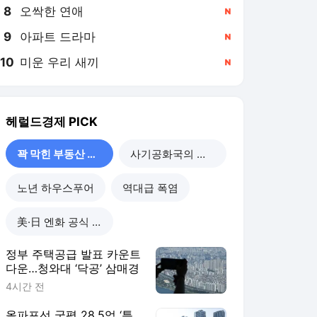
8
오싹한 연애
,신규
9
아파트 드라마
,신규
10
미운 우리 새끼
,신규
헤럴드경제
PICK
꽉 막힌 부동산 공급
사기공화국의 민낯
노년 하우스푸어
역대급 폭염
美·日 엔화 공식 개입
정부 주택공급 발표 카운트
다운…청와대 ‘닥공’ 삼매경
4시간 전
올파포선 국평 28.5억 ‘특