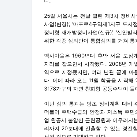
다.
25일 서울시는 전날 열린 제3차 정비
사업(변경)’, ‘마포로4구역제1지구 도시
정비형 재개발정비사업(신규)’, ‘신안빌
위한 각종 심의안이 통합심의를 거쳐 통
백사마을은 1960년대 후반 서울 도심
자리를 잡으면서 시작됐다. 2008년 
역으로 지정됐지만, 여러 난관 끝에 마
다. 이에 따라 오는 11월 착공을 시작해 
3178가구의 자연 친화형 공동주택이 들
이번 심의 통과는 당초 정비계획 대비 
더불어 주택수급의 안정과 저소득 주민의
업 완공시 불암산 근린공원과 어우러지는
리까지 20분대에 진출할 수 있는 경전
선될 것으로 기대하고 있다.