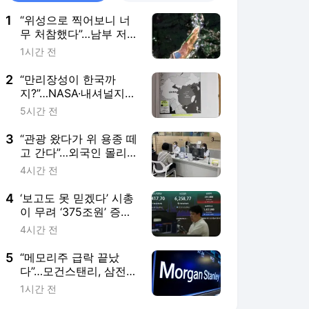
1
“위성으로 찍어보니 너
무 처참했다”…남부 저수
지 90% 사라져, 비가 안
1시간 전
오더니 결국
2
“만리장성이 한국까
지?”…NASA·내셔널지오
그래픽도 틀린 한국사
5시간 전
3
“관광 왔다가 위 용종 떼
고 간다”…외국인 몰리는
‘K건강검진’ 투어[나우,
4시간 전
어스]
4
‘보고도 못 믿겠다’ 시총
이 무려 ‘375조원’ 증
발…삼성·SK그룹주 급락
4시간 전
에 털썩 [투자360]
5
“메모리주 급락 끝났
다”…모건스탠리, 삼전
·SK하닉 재조명
1시간 전