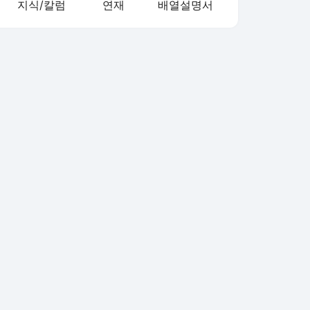
지식/칼럼
연재
배열설명서