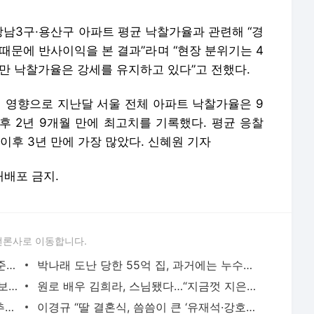
남3구·용산구 아파트 평균 낙찰가율과 관련해 “경
때문에 반사이익을 본 결과”라며 “현장 분위기는 4
만 낙찰가율은 강세를 유지하고 있다”고 전했다.
영향으로 지난달 서울 전체 아파트 낙찰가율은 9
) 이후 2년 9개월 만에 최고치를 기록했다. 평균 응찰
명) 이후 3년 만에 가장 많았다. 신혜원 기자
 재배포 금지.
언론사로 이동합니다.
‘이재명도 품어야’ 제안에…홍준표 “김어준 방송도 나가 볼 것”
박나래 도난 당한 55억 집, 과거에는 누수로 마음 고생
“푸바오 배설량 줄고 활동량 감소”…알고보니 가임신
원로 배우 김희라, 스님됐다…“지금껏 지은 죄 다 속죄”
김호중, 항소심 선고 직전 반성문 30장 추가 제출
이경규 “딸 결혼식, 씀씀이 큰 ‘유재석·강호동’만 청첩장 줬다”