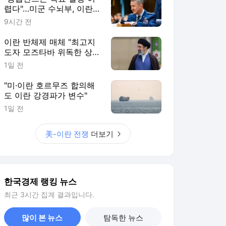
렵다"…미군 수뇌부, 이란전
출구전략 모색
9시간 전
이란 반체제 매체 "최고지
도자 모즈타바 위독한 상
태"
1일 전
"미·이란 호르무즈 합의해
도 이란 강경파가 변수"
1일 전
美-이란 전쟁
더보기
한국경제 랭킹 뉴스
최근 3시간 집계 결과입니다.
많이 본 뉴스
탐독한 뉴스