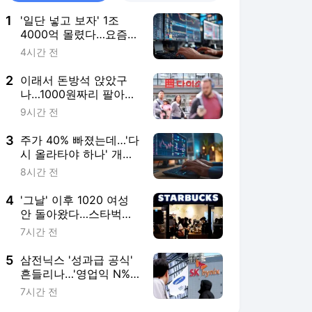
1
'일단 넣고 보자' 1조
4000억 몰렸다…요즘
뜨는 개미 피난처 [투자
4시간 전
톡]
2
이래서 돈방석 앉았구
나…1000원짜리 팔아
4000억 번 비결 [권용
9시간 전
훈의 트렌드워치]
3
주가 40% 빠졌는데…'다
시 올라타야 하나' 개미
들 들썩 [한경우의 케이
8시간 전
스스터디]
4
'그날' 이후 1020 여성
안 돌아왔다…스타벅스
에 생긴 '빈자리' [신현
7시간 전
보의 딥데이터]
5
삼전닉스 '성과급 공식'
흔들리나…'영업익 N%'
입법 전쟁 [김대영의 노
7시간 전
무스쿨]