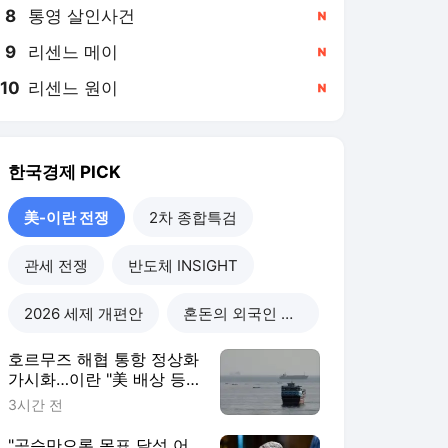
8
통영 살인사건
,신규
9
리센느 메이
,신규
10
리센느 원이
,신규
한국경제
PICK
美-이란 전쟁
2차 종합특검
관세 전쟁
반도체 INSIGHT
2026 세제 개편안
혼돈의 외국인 고용시장
호르무즈 해협 통항 정상화
가시화…이란 "美 배상 등
조건 충족돼야"
3시간 전
"공습만으론 목표 달성 어