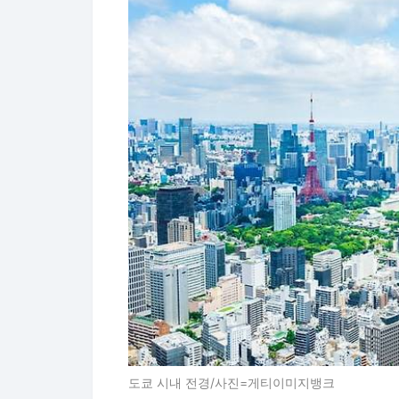
도쿄 시내 전경/사진=게티이미지뱅크