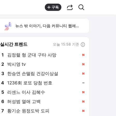
공유하기
검색
구독
뉴스 밖 이야기, 다음 커뮤니티 웹에서 보기
실시간 트렌드
오늘 15:58 기준
툴팁보기
1
김정렬 형 군대 구타 사망
,신규
2
박시영 tv
,신규
3
한승연 손떨림 건강이상설
,신규
4
1236회 로또 당첨 번호
,유지
5
리센느 이사 김혜수
,신규
6
허성범 열애 고백
,신규
7
황기순 원정도박 도피
,신규