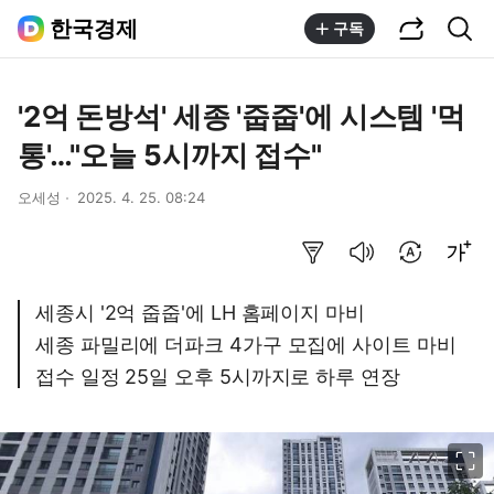
공유하기
통합검색
한국경제
구독
'2억 돈방석' 세종 '줍줍'에 시스템 '먹
통'…"오늘 5시까지 접수"
오세성
2025. 4. 25. 08:24
요약보기
음성으로 듣기
번역 설정
글씨크기 조절하기
세종시 '2억 줍줍'에 LH 홈페이지 마비
세종 파밀리에 더파크 4가구 모집에 사이트 마비
접수 일정 25일 오후 5시까지로 하루 연장
이미지 크게 보기