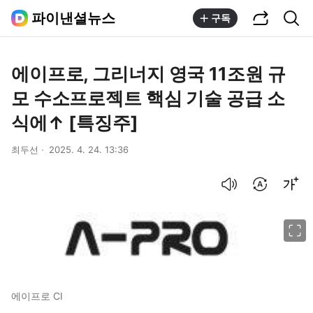
공유하기
통합검색
파이낸셜뉴스
구독
에이프로, 그리너지 영국 11조원 규
모 수소프로젝트 핵심 기술 공급 소
식에↑ [특징주]
최두선
2025. 4. 24. 13:36
음성으로 듣기
번역 설정
글씨크기 조절하기
이미지 크게 보기
에이프로 CI