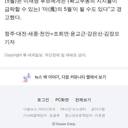
(5월)은 이재명 후보에게는 (확고부동의 지지율이
급락할 수 있는) ‘마(魔)의 5월’이 될 수도 있다”고 경
고했다.
청주·대전·세종·천안=조희연·윤교근·강은선·김정모
기자
Copyright © 세계일보. 무단전재 및 재배포 금지.
뉴스 밖 이야기, 다음 커뮤니티 웹에서 보기
로그인
PC화면
전체보기
다음뉴스 서비스안내
24시간 뉴스센터
공지사항
기사배열책임자 : 임광욱
청소년보호책임자 : 이호원
ⓒ Daum Corp.