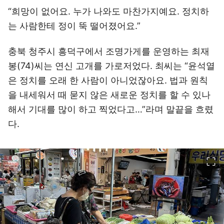
“희망이 없어요. 누가 나와도 마찬가지예요. 정치하
는 사람한테 정이 뚝 떨어졌어요.”
충북 청주시 흥덕구에서 조명가게를 운영하는 최재
봉(74)씨는 연신 고개를 가로저었다. 최씨는 “윤석열
은 정치를 오래 한 사람이 아니었잖아요. 법과 원칙
을 내세워서 때 묻지 않은 새로운 정치를 할 수 있나
해서 기대를 많이 하고 찍었다고…”라며 말끝을 흐렸
다.
이미지 크게 보기