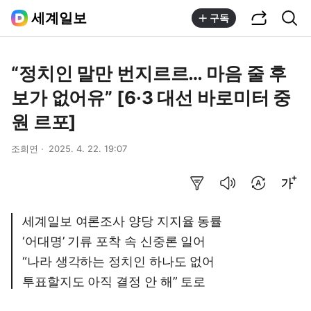
공유하기
통합검색
세계일보
구독
“정치인 말만 번지르르… 마음 줄 후
보가 없어유” [6·3 대선 바로미터 중
원 르포]
조희연
2025. 4. 22. 19:07
요약보기
음성으로 듣기
번역 설정
글씨크기 조절하기
세계일보 여론조사 양당 지지율 동률
‘어대명’ 기류 포착 속 신중론 일어
“나라 생각하는 정치인 하나도 없어
투표할지도 아직 결정 안 해” 토로