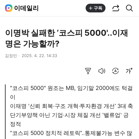
공유하기
통합검색
이데일리
구독
이명박 실패한 ‘코스피 5000'..이재
명은 가능할까?
김정민
2025. 4. 22. 14:33
요약보기
음성으로 듣기
번역 설정
글씨크기 조절하기
"코스피 5000" 원조는 MB, 임기말 2000에도 턱걸
이
이재명 '신뢰 회복·구조 개혁·투자환경 개선’ 3대 축
단기부양책 아닌 기업·시장 체질 개선 '밸류업' 긍
정적
“코스피 5000 정치적 레토릭”..통제불가능 변수 많