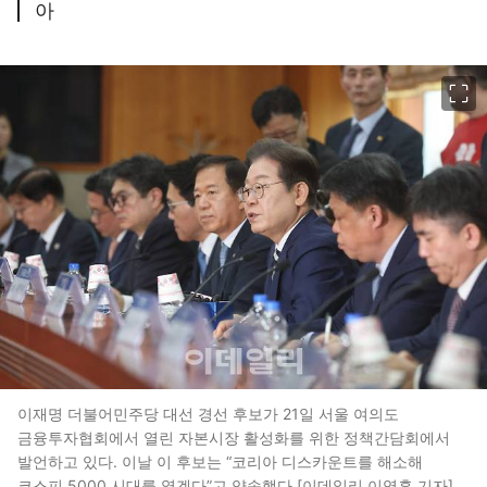
아
이미지 크게 보기
이재명 더불어민주당 대선 경선 후보가 21일 서울 여의도
금융투자협회에서 열린 자본시장 활성화를 위한 정책간담회에서
발언하고 있다. 이날 이 후보는 “코리아 디스카운트를 해소해
코스피 5000 시대를 열겠다”고 약속했다.[이데일리 이영훈 기자]