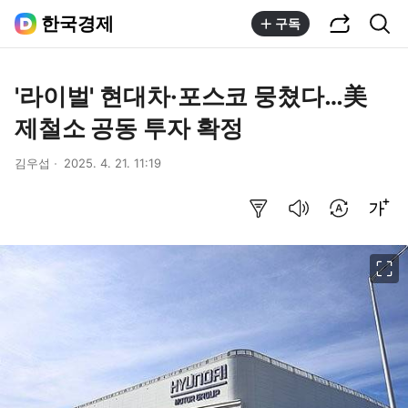
공유하기
통합검색
한국경제
구독
'라이벌' 현대차·포스코 뭉쳤다…美
제철소 공동 투자 확정
김우섭
2025. 4. 21. 11:19
요약보기
음성으로 듣기
번역 설정
글씨크기 조절하기
이미지 크게 보기