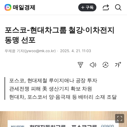
공유하기
통합검색
매일경제
구독
포스코-현대차그룹 철강·이차전지
동맹 선포
우제윤 기자(jywoo@mk.co.kr)
2025. 4. 21. 11:03
요약보기
음성으로 듣기
번역 설정
글씨크기 조절하기
포스코, 현대제철 루이지애나 공장 투자
관세전쟁 피해 美 생산기지 확보 차원
현대차, 포스코서 양·음극재 등 배터리 소재 조달
이미지 크게 보기