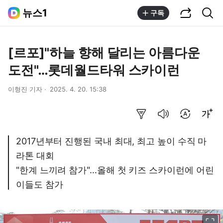
공유하기
통합검색
뉴스1
구독
[르포]"하늘 향해 달리는 아름다운
도전"…롯데월드타워 스카이런
이형진 기자
2025. 4. 20. 15:38
요약보기
음성으로 듣기
번역 설정
글씨크기 조절하기
2017년부터 진행된 국내 최대, 최고 높이 수직 마
라톤 대회
"한계 느끼려 참가"…올해 첫 키즈 스카이런에 어린
이들도 참가
이미지 크게 보기