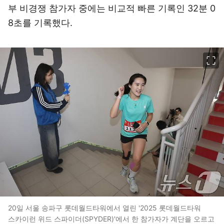
부 비경쟁 참가자 중에는 비교적 빠른 기록인 32분 0
8초를 기록했다.
이미지 크게 보기
20일 서울 송파구 롯데월드타워에서 열린 '2025 롯데월드타워
스카이런 위드 스파이더(SPYDER)'에서 한 참가자가 계단을 오르고