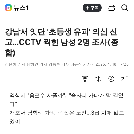
공유하기
통합검색
뉴스1
구독
강남서 잇단 '초등생 유괴' 의심 신
고…CCTV 찍힌 남성 2명 조사(종
합)
신윤하 기자 남해인 기자 김종훈 기자 이유진 기자
2025. 4. 18. 17:28
요약보기
음성으로 듣기
번역 설정
글씨크기 조절하기
역삼서 "음료수 사줄까"…"술자리 가다가 말 걸었
다"
개포서 남학생 가방 끈 잡은 노인…3급 치매 앓고
있어