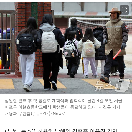
이미지 크게 보기
삼일절 연휴 후 첫 평일로 개학식과 입학식이 몰린 4일 오전 서울
마포구 아현초등학교에서 학생들이 등교하고 있다.(사진은 기사
내용과 무관함) / 뉴스1 ⓒ News1
(서울=뉴스1) 신윤하 남해인 김종훈 이유진 기자 =