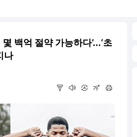
 몇 백억 절약 가능하다’...‘초
지나
요약보기
음성으로 듣기
번역 설정
글씨크기 조절하기
인쇄하기