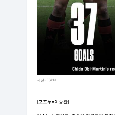
사진=ESPN
[포포투=이종관]