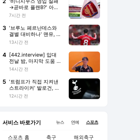
수...UCL 원하는 은디아
3
'브루노 페르난데스와
예 흔들리나
결별 대비하나' 맨유, 노
팅엄 포레스트 에이스
13시간 전
깁스 화이트 영입 검토...
장기적인 대체자로 낙점
4
[442.interview] 입대
전날 밤, 마지막 도움 선
물하고 떠난 김준하 “더
14시간 전
좋은 선수가 돼서 돌아
올게요”
5
'트럼프가 직접 지켜낸
스트라이커' 발로건, 최
전방 보강 급한 토트넘
12시간 전
에 역제안...아스널 성골
유스의 믿기 힘든 파격
행보
서비스 바로가기
뉴스
연예
스포츠
스포츠 홈
축구
해외축구
야구
해외야구
골프