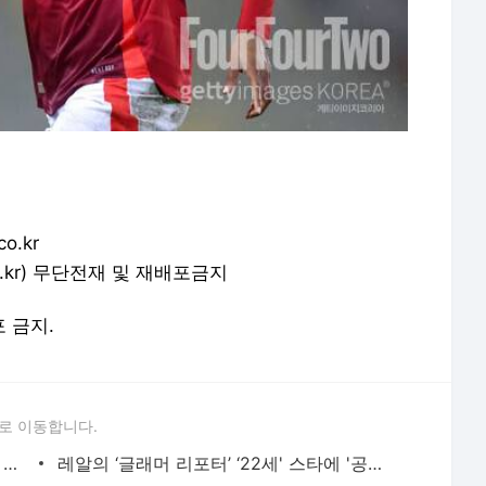
o.kr
o.co.kr) 무단전재 및 재배포금지
포 금지.
로 이동합니다.
앤 해서웨이도 알고 보니 아스널 팬, 3-0 대승에 함성
레알의 ‘글래머 리포터’ ‘22세' 스타에 '공개 러브콜'