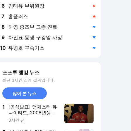
8
하영 증조부 고종 진료
,하락
9
차인표 동생 구강암 사망
,하락
10
유병호 구속기소
,하락
포포투 랭킹 뉴스
최근 3시간 집계 결과입니다.
많이 본 뉴스
1
[공식발표] 맨체스터 유
나이티드, 2008년생
CDM 오로스코 영
3시간 전
입..."영어부터 배우겠
다" 각오 공개
2
'비니시우스 영입 실패
→곧바로 플랜B?' 아스
널, 재계약 거절한 에버
7시간 전
턴 에이스 영입 착