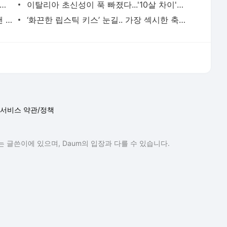
전히 섹시하다!' 첼시 레전드 딸, 별거 아픔 극복한 근황
이탈리아 초신성이 푹 빠졌다...'10살 차이' 극복한 섹시 리포터
‘땀 젖은 하의 벗어 던진’ 1800억 MF의 팬 서비스(?) ‘역겹다’ 논쟁까지
‘화끈한 립스틱 키스’ 눈길.. 가장 섹시한 축구 팬, 근황 공개
서비스 약관/정책
 글쓴이에 있으며, Daum의 입장과 다를 수 있습니다.