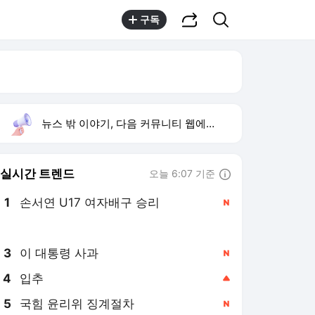
공유하기
검색
구독
뉴스 밖 이야기, 다음 커뮤니티 웹에서 보기
실시간 트렌드
오늘 6:07 기준
툴팁보기
1
손서연 U17 여자배구 승리
,신규
2
방은희 어머니 고독사
,유지
3
이 대통령 사과
,신규
4
입추
,상승
5
국힘 윤리위 징계절차
,신규
6
김태유 부위원장
,신규
7
홈플러스
,상승