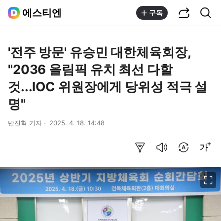
공유하기
통합검색
에스티엔
구독
'전주 방문' 유승민 대한체육회장,
"2036 올림픽 유치 최선 다할
것...IOC 위원장에게 당위성 적극 설
명"
반진혁 기자
2025. 4. 18. 14:48
요약보기
음성으로 듣기
번역 설정
글씨크기 조절하기
이미지 크게 보기