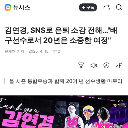
공유하기
통합검색
뉴시스
구독
김연경, SNS로 은퇴 소감 전해…"배
구선수로서 20년은 소중한 여정"
문채현 기자
2025. 4. 18. 14:12
요약보기
음성으로 듣기
번역 설정
글씨크기 조절하기
올 시즌 통합우승과 함께 20여 년 선수생활 마무리
이미지 크게 보기