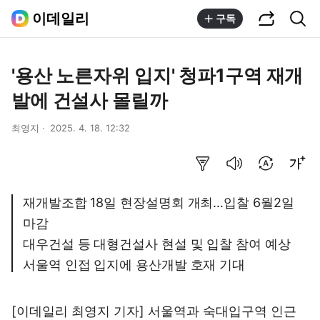
공유하기
통합검색
이데일리
구독
'용산 노른자위 입지' 청파1구역 재개
발에 건설사 몰릴까
최영지
2025. 4. 18. 12:32
요약보기
음성으로 듣기
번역 설정
글씨크기 조절하기
재개발조합 18일 현장설명회 개최…입찰 6월2일
마감
대우건설 등 대형건설사 현설 및 입찰 참여 예상
서울역 인접 입지에 용산개발 호재 기대
[이데일리 최영지 기자] 서울역과 숙대입구역 인근