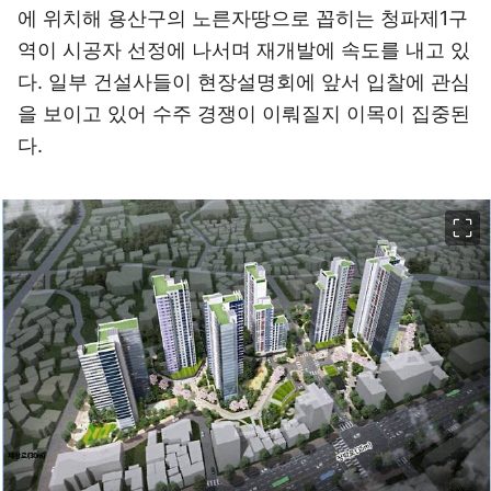
에 위치해 용산구의 노른자땅으로 꼽히는 청파제1구
역이 시공자 선정에 나서며 재개발에 속도를 내고 있
다. 일부 건설사들이 현장설명회에 앞서 입찰에 관심
을 보이고 있어 수주 경쟁이 이뤄질지 이목이 집중된
다.
이미지 크게 보기